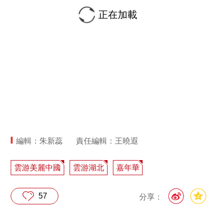
正在加載
編輯：朱新蕊
責任編輯：王曉遐
雲游美麗中國
雲游湖北
嘉年華
57
分享：