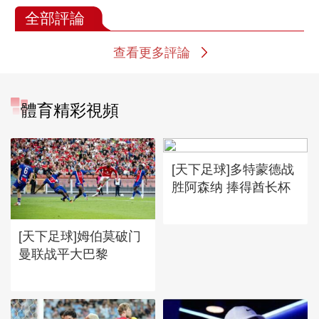
全部評論
查看更多評論
體育精彩視頻
[天下足球]多特蒙德战
胜阿森纳 捧得酋长杯
[天下足球]姆伯莫破门
曼联战平大巴黎