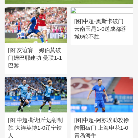
[图]中超-奥斯卡破门
云南玉昆1-0送成都蓉
城6轮不胜
[图]友谊赛：姆伯莫破
门姆巴耶建功 曼联1-1
巴黎
[图]中超-斯坦丘远射制
[图]中超-阿苏埃助攻徐
胜 大连英博1-0辽宁铁
皓阳破门 上海申花1-0
人
青岛海牛