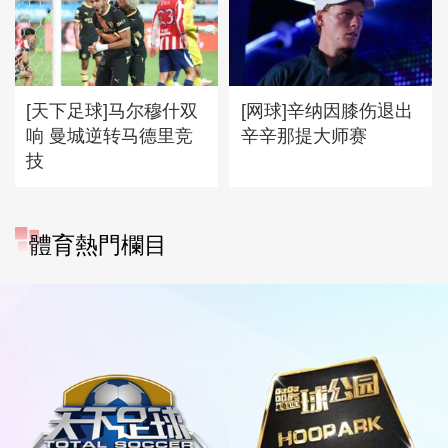
[天下足球]马尔穆什双
[网球]辛纳因膝伤退出
响 曼城逆转马德里竞
辛辛那提大师赛
技
體育熱門欄目