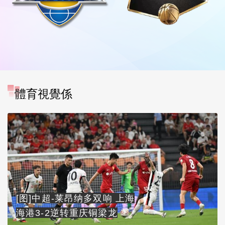
體育視覺係
[图]中超-莱昂纳多双响 上海
海港3-2逆转重庆铜梁龙