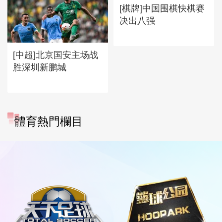
[棋牌]中国围棋快棋赛
决出八强
[中超]北京国安主场战
胜深圳新鹏城
體育熱門欄目