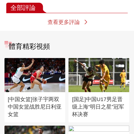
全部評論
查看更多評論
體育精彩視頻
[中国女篮]张子宇两双
[国足]中国U17男足晋
中国女篮战胜尼日利亚
级上海“明日之星”冠军
女篮
杯决赛