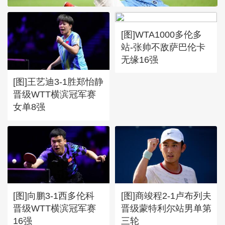
[图]WTA1000多伦多
站-张帅不敌萨巴伦卡
无缘16强
[图]王艺迪3-1胜郑怡静
晋级WTT横滨冠军赛
女单8强
[图]向鹏3-1西多伦科
[图]商竣程2-1卢布列夫
晋级WTT横滨冠军赛
晋级蒙特利尔站男单第
16强
三轮