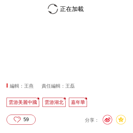
正在加載
編輯：王燕
責任編輯：王磊
雲游美麗中國
雲游湖北
嘉年華
59
分享：