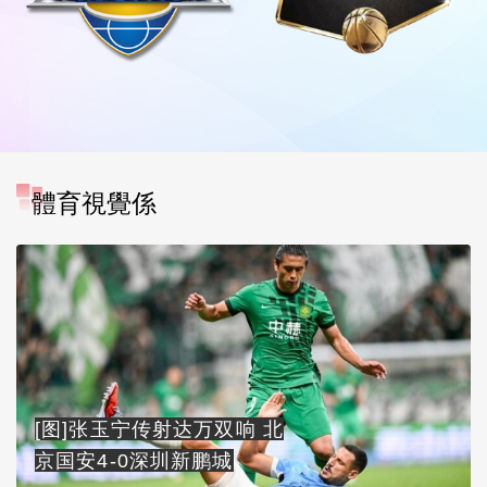
體育視覺係
[图]张玉宁传射达万双响 北
京国安4-0深圳新鹏城