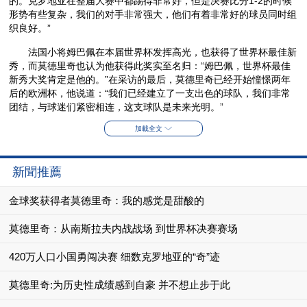
的。克罗地亚在整届大赛中都踢得非常好，但是决赛比分1-2的时候
形势有些复杂，我们的对手非常强大，他们有着非常好的球员同时组
织良好。”
法国小将姆巴佩在本届世界杯发挥高光，也获得了世界杯最佳新
秀，而莫德里奇也认为他获得此奖实至名归：“姆巴佩，世界杯最佳
新秀大奖肯定是他的。”在采访的最后，莫德里奇已经开始憧憬两年
后的欧洲杯，他说道：“我们已经建立了一支出色的球队，我们非常
团结，与球迷们紧密相连，这支球队是未来光明。”
加載全文
新聞推薦
金球奖获得者莫德里奇：我的感觉是甜酸的
莫德里奇：从南斯拉夫内战战场 到世界杯决赛赛场
420万人口小国勇闯决赛 细数克罗地亚的“奇”迹
莫德里奇:为历史性成绩感到自豪 并不想止步于此