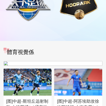
體育視覺係
[图]中超-奥斯卡破门 云南玉
昆1-0送成都蓉城6轮不胜
[图]中超-斯坦丘远射制
[图]中超-阿苏埃助攻徐