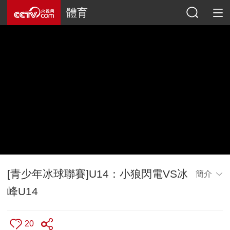
體育
[青少年冰球聯賽]U14：小狼閃電VS冰
簡介
峰U14
20