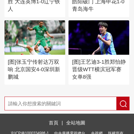
胜 大连英博1-0辽宁铁
皓阳破门 上海申花1-0
人
青岛海牛
[图]张玉宁传射达万双
[图]王艺迪3-1胜郑怡静
响 北京国安4-0深圳新
晋级WTT横滨冠军赛
鹏城
女单8强
首頁
|
全站地圖
京ICP備10003349號-1
中央廣播電視總台
央視網
版權所有