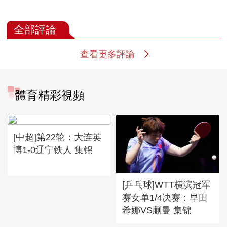
全部評論
查看更多評論
體育精彩視頻
[中超]第22轮：大连英
博1-0辽宁铁人 集锦
[乒乓球]WTT横滨冠军
赛女单1/4决赛：早田
希娜VS蒯曼 集锦