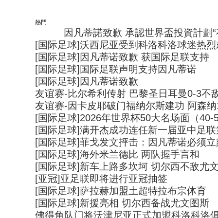
熱門
因凡蒂諾致歉 承認世界盃投資計劃“
置頂
[国际足球]沃西尼亚受到科洛科洛球迷热烈
[国际足球]因凡蒂诺致歉 获国际足联支持
[国际足球]国际足联声明支持因凡蒂诺
[国际足球]因凡蒂诺致歉
友谊赛-比尔希利传射 巴黎圣日耳曼0-3不
友谊赛-因卡皮耶破门福纳尔斯建功 阿森纳1
[国际足球]2026年世界杯50大名场面（40-
[国际足球]满开杰成功连任新一届亚中足
[国际足球]菲戈发文抨击：因凡蒂诺必须立
[国际足球]海外米兰德比 两队握手言和
[国际足球]新车上路多坎坷 切尔西不敌尤
[亚冠]亚足联即将进行亚冠抽签
[国际足球]萨拉赫加盟土超特拉布宗体育
[国际足球]新援亮相 切尔西备战尤文图斯
佛得角队门将沃津尼亚正式加盟科洛科洛