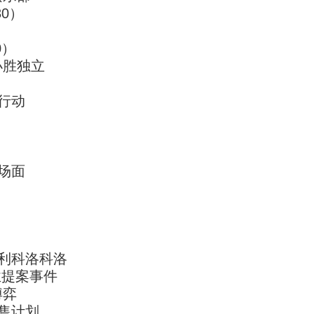
30）
0）
小胜独立
行动
名场面
智利科洛科洛
业提案事件
博弈
售计划