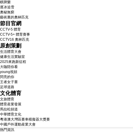
棋牌樂
逐冰追雪
奧秘無窮
藝術裏的奧林匹克
節目官網
CCTV-5 體育
CCTV-5+ 體育賽事
CCTV16 奧林匹克
原創策劃
生活體育大會
健康生活實驗室
2025來跑新征程
大咖陪你看
young視頻
閃亮的你
王者女子賽
足球道路
文化體育
文旅體育
體育産業發展
馬拉松頻道
中華體育文化
粵港澳大灣區賽車模擬器大獎賽
中國戶外運動産業大會
熱門資訊