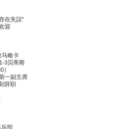
存在失誤”
欢迎
敌马略卡
-3贝蒂斯
50）
联第一副主席
刻辞职
文
俱乐部