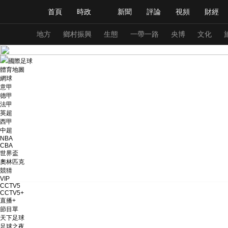
首頁
時政
新聞
評論
視頻
財經
人民領袖習近平
直播
海外頻道
片庫
iPanda
欄目大全
聯播+
English
中國領導人
節目單
Монгол
聽音
央視快評
微視頻
習
地方
鄉村振興
生態
一帶一路
央博
文化
國際足球
體育地圖
總台春晚
網絡春晚
共産黨員網
秧紀錄
網球
意甲
德甲
法甲
英超
新聞
國內
國際
評論
經濟
軍事
西甲
中超
人民領袖習近平
聯播+
熱解讀
天天學習
NBA
CBA
世界盃
視頻
小央視頻
小央直播
直播中國
熊貓
奧林匹克
競猜
現場
前線
比劃
快看
藍海中國
新兵
VIP
CCTV5
CCTV5+
直播+
體育
直播
競猜
2026年世界盃
2026
節目單
天下足球
VIP會員
CCTV奧林匹克頻道
生活體育大會
足球之夜