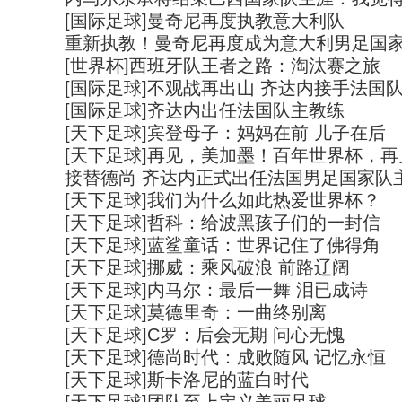
[国际足球]曼奇尼再度执教意大利队
重新执教！曼奇尼再度成为意大利男足国
[世界杯]西班牙队王者之路：淘汰赛之旅
[国际足球]不观战再出山 齐达内接手法国
[国际足球]齐达内出任法国队主教练
[天下足球]宾登母子：妈妈在前 儿子在后
[天下足球]再见，美加墨！百年世界杯，再
接替德尚 齐达内正式出任法国男足国家队
[天下足球]我们为什么如此热爱世界杯？
[天下足球]哲科：给波黑孩子们的一封信
[天下足球]蓝鲨童话：世界记住了佛得角
[天下足球]挪威：乘风破浪 前路辽阔
[天下足球]内马尔：最后一舞 泪已成诗
[天下足球]莫德里奇：一曲终别离
[天下足球]C罗：后会无期 问心无愧
[天下足球]德尚时代：成败随风 记忆永恒
[天下足球]斯卡洛尼的蓝白时代