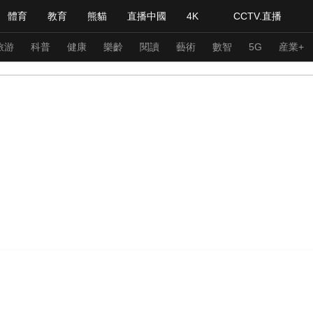
體育
教育
熊貓
直播中國
4K
CCTV.直播
式妙語
主持人
下載央視影音
熱解讀
天天學習
旅游
科普
健康
樂齡
閱讀
藝術
數智
5G
産業+
紀錄片網
國家大劇院
大型活動
科技
法治
文娛
人物
公益
圖片
習式妙語
央視快評
央視網評
光華銳評
鋒面
頻道
VR/AR
4K專區
全景新聞
請入列
人生第一次
人生第二次
年冬奧會
CBA
NBA
中超
國足
國際足球
網球
綜
體育江湖
文化體育
冰雪道路
足球道路