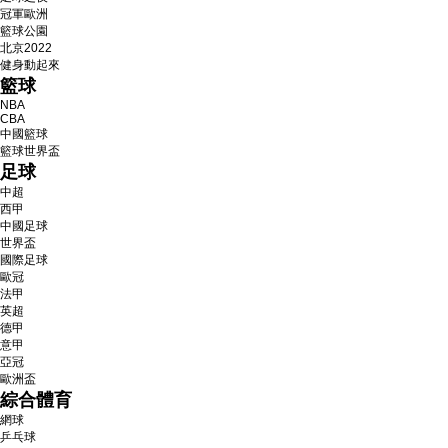
冠軍歐洲
財經
教育
鄉村振興
生態環境
一帶一路
籃球公園
北京2022
健身動起來
大國智造
大國展會
大國保險
雲頂對話
籃球
NBA
CBA
中國籃球
籃球世界盃
足球
CCTV.節目官網
直播
節目單
欄目
片庫
中超
西甲
中國足球
世界盃
國際足球
歐冠
法甲
英超
德甲
意甲
亞冠
歐洲盃
綜合體育
網球
乒乓球