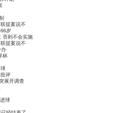
案
制
足联提案说不
66岁
 否则不会实施
足联提案说不
举办
界杯
进球
到批评
冲突展开调查
胜
大进球
得已经结束了