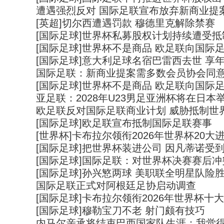
遭遇强烈反对 国际足联宣布放弃新商业提
[英超]切尔西遭遇罚款 穆德里克解除禁赛
[国际足球]世界杯私募股权计划持续遭受抵
[国际足球]世界杯不是商品 欧足联向国际
[国际足球]意大利足球名宿巴雷西去世 享年
国际足联：新商业提案需多数会员协会同意
[国际足球]世界杯不是商品 欧足联向国际
亚足联：2028年U23男足亚洲杯将在日本
欧足联反对国际足联商业计划 威胁抵制世
[国际足球]欧足联宣布抵制国际足联赛事
[世界杯]卡布拉尔领衔2026年世界杯20大
[国际足球]把世界杯装进公司 因凡蒂诺受
[国际足球]国际足联：对世界杯决赛赛后
[国际足球]孙兴慜两球 美职联全明星队险
国际足联正式对阿根廷足协启动调查
[国际足球]卡布拉尔领衔2026年世界杯十
[国际足球]穆勒宝刀不老 射门颇有技巧
内马尔亲承将结束巴西国家队生涯：我觉