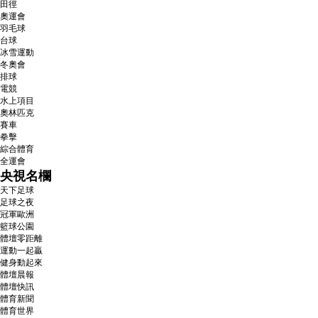
田徑
奧運會
羽毛球
台球
冰雪運動
冬奧會
排球
電競
水上項目
奧林匹克
賽車
拳擊
綜合體育
全運會
央視名欄
天下足球
足球之夜
冠軍歐洲
籃球公園
體壇零距離
運動一起贏
健身動起來
體壇晨報
體壇快訊
體育新聞
體育世界