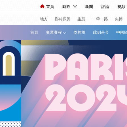
首頁
時政
新聞
評論
視頻
人民領袖習近平
直播
海外頻道
片庫
iPanda
欄目大全
聯播+
English
中國領導人
節目單
Монгол
聽音
央視
地方
鄉村振興
生態
一帶一路
央博
首頁
奧運賽程
獎牌榜
此刻是金
總台春晚
網絡春晚
共産黨員網
新聞
國內
國際
評論
經濟
人民領袖習近平
聯播+
熱解讀
視頻
小央視頻
小央直播
直播中
現場
前線
比劃
快看
藍海中
體育
直播
競猜
2026年世界盃
VIP會員
CCTV奧林匹克頻道
生活