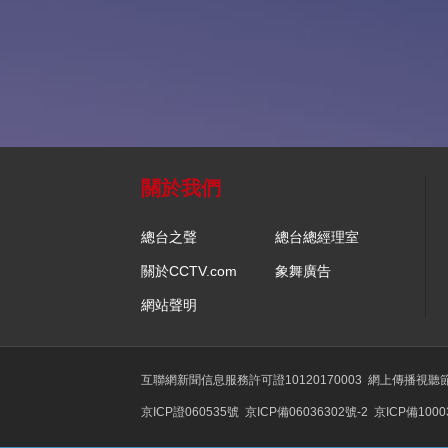
關於我們
總台之聲
總台總經理室
關於CCTV.com
象舞廣告
網站聲明
互聯網新聞信息服務許可證10120170003
網上傳播視聽節目
京ICP證060535號
京ICP備06036302號-2
京ICP備1000