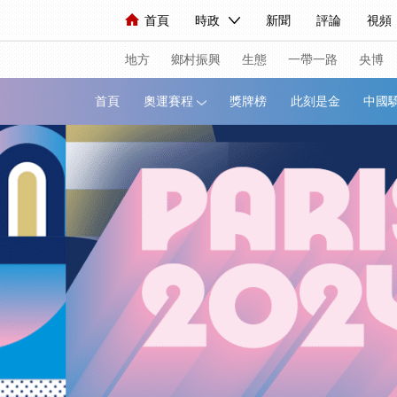
首頁
時政
新聞
評論
視頻
人民領袖習近平
直播
海外頻道
片庫
iPanda
欄目大全
聯播+
English
中國領導人
節目單
Монгол
聽音
央視
地方
鄉村振興
生態
一帶一路
央博
首頁
奧運賽程
獎牌榜
此刻是金
總台春晚
網絡春晚
共産黨員網
新聞
國內
國際
評論
經濟
人民領袖習近平
聯播+
熱解讀
視頻
小央視頻
小央直播
直播中
現場
前線
比劃
快看
藍海中
體育
直播
競猜
2026年世界盃
VIP會員
CCTV奧林匹克頻道
生活