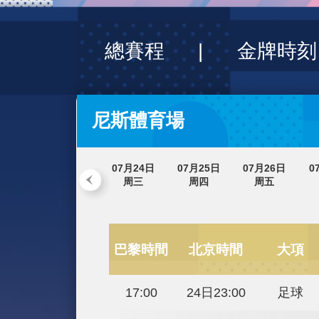
財經
教育
鄉村振興
生態環境
大國智造
大國展會
大國保險
雲
總賽程
|
金牌
CCTV.節目官網
直播
節目單
欄
尼斯體育場
07月24日
07月25日
07月26
周三
周四
周五