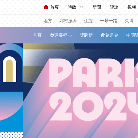
首頁
時政
新聞
評論
視頻
人民領袖習近平
直播
海外頻道
片庫
iPanda
欄目大全
聯播+
English
中國領導人
節目單
Монгол
聽音
央視
地方
鄉村振興
生態
一帶一路
央博
首頁
奧運賽程
獎牌榜
此刻是金
總台春晚
網絡春晚
共産黨員網
新聞
國內
國際
評論
經濟
人民領袖習近平
聯播+
熱解讀
視頻
小央視頻
小央直播
直播中
現場
前線
比劃
快看
藍海中
體育
直播
競猜
2026年世界盃
VIP會員
CCTV奧林匹克頻道
生活