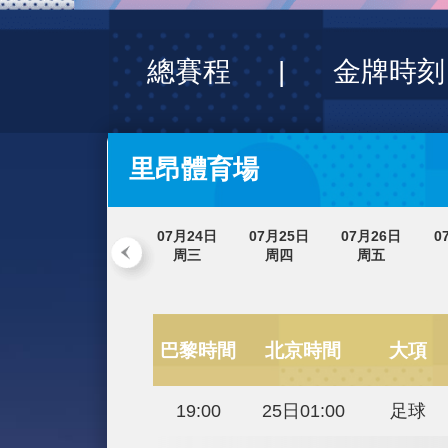
財經
教育
鄉村振興
生態環境
大國智造
大國展會
大國保險
雲
總賽程
|
金牌
CCTV.節目官網
直播
節目單
欄
里昂體育場
07月24日
07月25日
07月26
周三
周四
周五