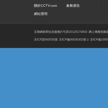
關於CCTV.com
象舞廣告
網站聲明
互聯網新聞信息服務許可證10120170003
網上傳播視聽節目
京ICP證060535號
京ICP備06036302號-2
京ICP備1000