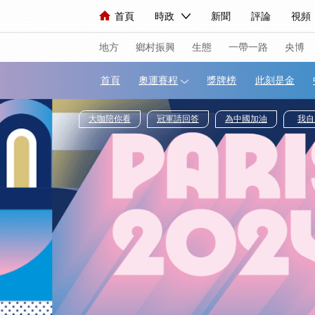
首頁
時政
新聞
評論
視頻
人民領袖習近平
直播
海外頻道
片庫
iPanda
欄目大全
聯播+
English
中國領導人
節目單
Монгол
聽音
央視
地方
鄉村振興
生態
一帶一路
央博
首頁
奧運賽程
獎牌榜
此刻
總台春晚
網絡春晚
共産黨員網
大咖陪你看
冠軍請回答
為中國加油
新聞
國內
國際
評論
經濟
人民領袖習近平
聯播+
熱解讀
視頻
小央視頻
小央直播
直播中
現場
前線
比劃
快看
藍海中
體育
直播
競猜
2026年世界盃
VIP會員
CCTV奧林匹克頻道
生活