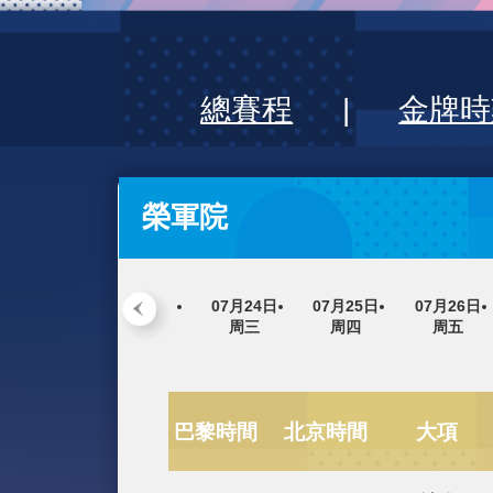
財經
教育
鄉村振興
生態環境
大國智造
大國展會
大國保險
雲
總賽程
|
金
CCTV.節目官網
直播
節目單
欄
榮軍院
07月24日
07月25日
0
周三
周四