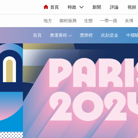
首頁
時政
新聞
評論
視頻
人民領袖習近平
直播
海外頻道
片庫
iPanda
欄目大全
聯播+
English
中國領導人
節目單
Монгол
聽音
央視
地方
鄉村振興
生態
一帶一路
央博
首頁
奧運賽程
獎牌榜
此刻是金
總台春晚
網絡春晚
共産黨員網
新聞
國內
國際
評論
經濟
人民領袖習近平
聯播+
熱解讀
視頻
小央視頻
小央直播
直播中
現場
前線
比劃
快看
藍海中
體育
直播
競猜
2026年世界盃
VIP會員
CCTV奧林匹克頻道
生活