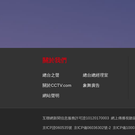
關於我們
總台之聲
總台總經理室
關於CCTV.com
象舞廣告
網站聲明
互聯網新聞信息服務許可證10120170003
網上傳播視聽節目
京ICP證060535號
京ICP備06036302號-2
京ICP備1000