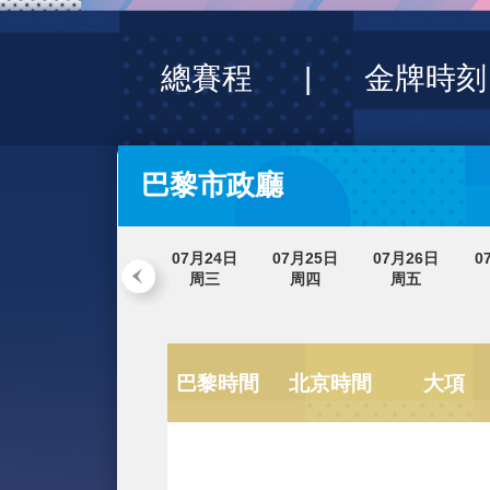
財經
教育
鄉村振興
生態環境
大國智造
大國展會
大國保險
雲
總賽程
|
金牌
CCTV.節目官網
直播
節目單
欄
巴黎市政廳
07月24日
07月25日
07月26
周三
周四
周五