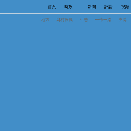
首頁
時政
新聞
評論
視頻
人民領袖習近平
直播
海外頻道
片庫
iPanda
欄目大全
聯播+
English
中國領導人
節目單
Монгол
聽音
央視
地方
鄉村振興
生態
一帶一路
央博
總台春晚
網絡春晚
共産黨員網
秧紀錄
新聞
國內
國際
評論
經濟
軍事
人民領袖習近平
聯播+
熱解讀
天天學習
視頻
小央視頻
小央直播
直播中國
熊貓
現場
前線
比劃
快看
藍海中國
新兵
體育
直播
競猜
2026年世界盃
2026
VIP會員
CCTV奧林匹克頻道
生活體育大會