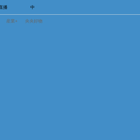
.直播
中
産業+
央央好物
合體育
亞冬會