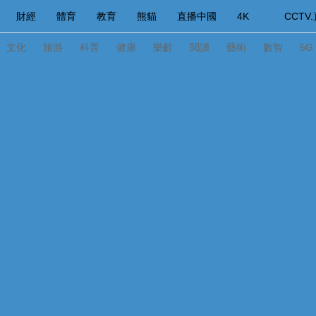
財經
體育
教育
熊貓
直播中國
4K
CCTV
快評
微視頻
習式妙語
主持人
下載央視影音
熱解讀
天天學習
文化
旅游
科普
健康
樂齡
閱讀
藝術
數智
5G
紀錄片網
國家大劇院
大型活動
科技
法治
文娛
人物
公益
圖片
習式妙語
央視快評
央視網評
光華銳評
鋒面
頻道
VR/AR
4K專區
全景新聞
請入列
人生第一次
人生第二次
年冬奧會
CBA
NBA
中超
國足
國際足球
網球
綜
體育江湖
文化體育
冰雪道路
足球道路