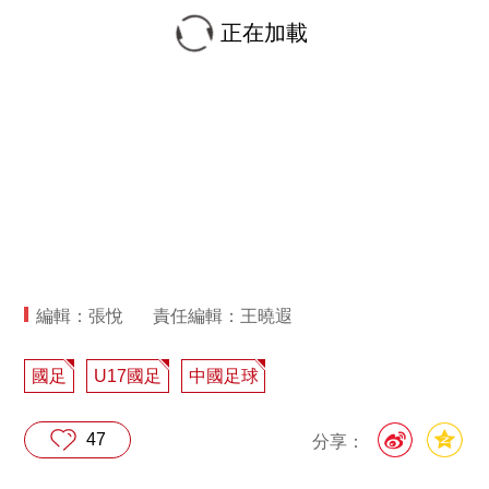
正在加載
編輯：張悅
責任編輯：王曉遐
國足
U17國足
中國足球
47
分享：