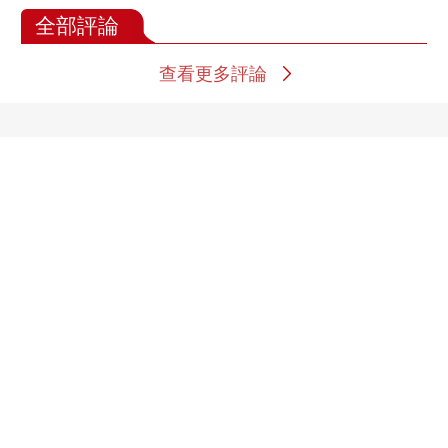
全部評論
查看更多評論
體育精彩視頻
[综合]健康早间操：匹
[自行车]2026兵团第六
克球教学-截击球技术
师奇台农场第二届公路
自行车挑战赛成功举办