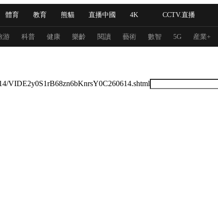
體育
教育
熊貓
直播中國
4K
CCTV.直播
式妙語
主持人
下載央視影音
熱解讀
天天學習
旅游
科普
健康
樂齡
閱讀
藝術
數智
5G
産業+
紀錄片網
國家大劇院
大型活動
26/06/14/VIDE2y0S1rB68zn6bKnrsY0C260614.shtml
科技
法治
文娛
人物
公益
圖片
習式妙語
央視快評
央視網評
光華銳評
鋒面
頻道
VR/AR
4K專區
全景新聞
請入列
人生第一次
人生第二次
冬奧會
CBA
NBA
中超
國足
國際足球
網球
綜
體育江湖
文化體育
冰雪道路
足球道路