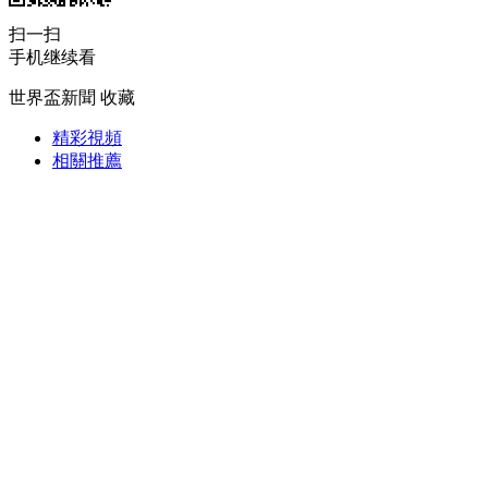
扫一扫
財經
教育
鄉村振興
生態環境
一帶一路
手机继续看
大國智造
大國展會
大國保險
雲頂對話
世界盃新聞
收藏
精彩視頻
相關推薦
CCTV.節目官網
直播
節目單
欄目
片庫