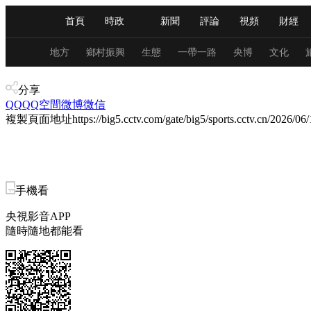
首頁
時政
新聞
評論
視頻
財經
人民領袖習近平
直播
海外頻道
片庫
iPanda
欄目大全
聯播+
English
中國領導人
節目單
Монгол
聽音
央視快評
微視頻
習
地方
鄉村振興
生態
一帶一路
央博
文化
體育
分享
總台春晚
網絡春晚
共産黨員網
秧紀錄
QQ
QQ空間
微博
微信
複製頁面地址
https://big5.cctv.com/gate/big5/sports.cctv.cn/20
新聞
國內
國際
評論
經濟
軍事
人民領袖習近平
聯播+
熱解讀
天天學習
手機看
央視影音APP
視頻
小央視頻
小央直播
直播中國
熊貓
隨時隨地都能看
現場
前線
比劃
快看
藍海中國
新兵
體育
直播
競猜
2026年世界盃
2026年
VIP會員
CCTV奧林匹克頻道
生活體育大會