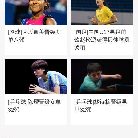
[网球]大坂直美晋级女
[国足]中国U17男足前
单八强
锋赵松源获得最佳球员
奖项
[乒乓球]陈熠晋级女单
[乒乓球]林诗栋晋级男
32强
单32强