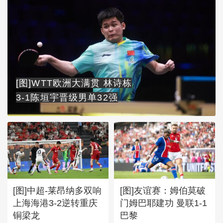
[图]WTT欧洲大满贯 林诗栋
3-1陈垣宇晋级男单32强
[图]中超-莱昂纳多双响
[图]友谊赛：姆伯莫破
上海海港3-2逆转重庆
门姆巴耶建功 曼联1-1
铜梁龙
巴黎