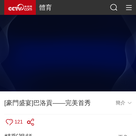
體育
[豪門盛宴]巴洛貢——完美首秀
簡介
121