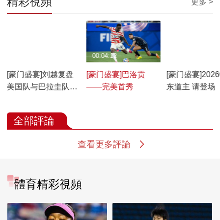
精彩視頻
更多 >
00:11:47
00:04:12
01:42:56
[豪门盛宴]刘越复盘
[豪门盛宴]巴洛贡
[豪门盛宴]2026
美国队与巴拉圭队的
——完美首秀
东道主 请登场
比赛
全部評論
查看更多評論
體育精彩視頻