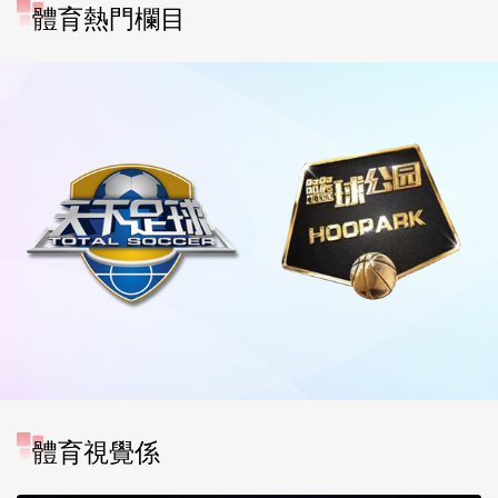
體育熱門欄目
體育視覺係