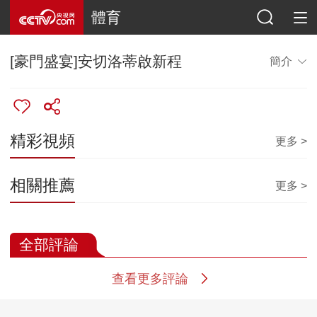
體育
[豪門盛宴]安切洛蒂啟新程
簡介
精彩視頻
更多 >
相關推薦
更多 >
全部評論
查看更多評論