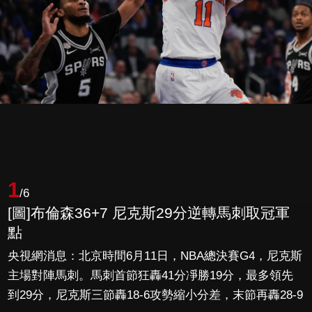
1
/6
[圖]布倫森36+7 尼克斯29分逆轉馬刺取冠軍
點
央視網消息：北京時間6月11日，NBA總決賽G4，尼克斯
主場對陣馬刺。馬刺首節狂轟41分凈勝19分，最多領先
到29分，尼克斯三節轟18-6攻勢縮小分差，末節再轟28-9