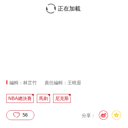
正在加載
編輯：林芷竹
責任編輯：王曉遐
NBA總決賽
馬刺
尼克斯
56
分享：