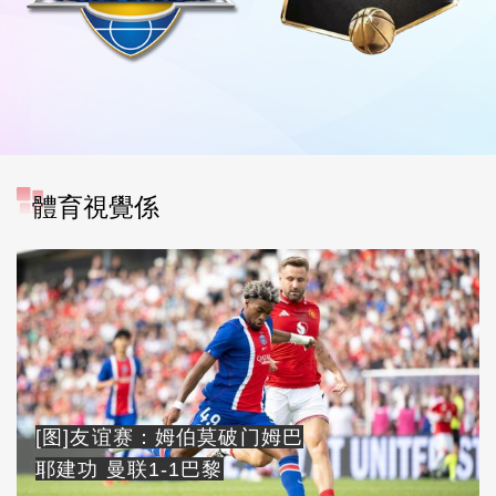
體育視覺係
[图]友谊赛：姆伯莫破门姆巴
耶建功 曼联1-1巴黎