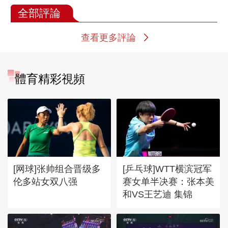
全部評論
查看更多評論
體育精彩視頻
[网球]张帅组合晋级多
[乒乓球]WTT横滨冠军
伦多站女双八强
赛女单半决赛：张本美
和VS王艺迪 集锦