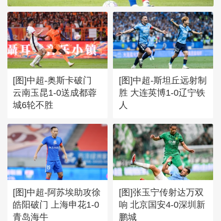
[图]中超-奥斯卡破门
[图]中超-斯坦丘远射制
云南玉昆1-0送成都蓉
胜 大连英博1-0辽宁铁
城6轮不胜
人
[图]中超-阿苏埃助攻徐
[图]张玉宁传射达万双
皓阳破门 上海申花1-0
响 北京国安4-0深圳新
青岛海牛
鹏城