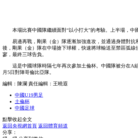
本場比賽中國隊繼續面對“以小打大”的考驗。上半場，中國
易邊再戰，剛果（金）隊逐漸加強進攻，並通過身體對抗和推進
後，剛果（金）隊在中場搶下球權，快速將球輸送至禁區弧線
寥，最終三球告負。
這是中國球隊時隔七年再次參加土倫杯。中國隊被分在A組，同組
月5日對陣哥倫比亞隊。
編輯：陳瀾
責任編輯：王曉遐
中國U19男足
土倫杯
中國足球
點擊收起全文
返回央視網首頁
返回體育頻道
分享：