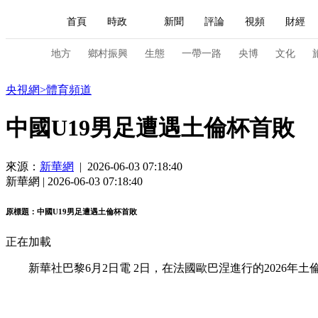
首頁
時政
新聞
評論
視頻
財經
人民領袖習近平
直播
海外頻道
片庫
iPanda
欄目大全
聯播+
English
中國領導人
節目單
Монгол
聽音
央視快評
微視頻
習
地方
鄉村振興
生態
一帶一路
央博
文化
體育
央視網
>
體育頻道
總台春晚
網絡春晚
共産黨員網
秧紀錄
中國U19男足遭遇土倫杯首敗
新聞
國內
國際
評論
經濟
軍事
來源：
新華網
| 2026-06-03 07:18:40
新華網 | 2026-06-03 07:18:40
人民領袖習近平
聯播+
熱解讀
天天學習
原標題：中國U19男足遭遇土倫杯首敗
視頻
小央視頻
小央直播
直播中國
熊貓
正在加載
現場
前線
比劃
快看
藍海中國
新兵
新華社巴黎6月2日電 2日，在法國歐巴涅進行的2026年土倫
體育
直播
競猜
2026年世界盃
2026年
VIP會員
CCTV奧林匹克頻道
生活體育大會