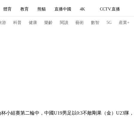
體育
教育
熊貓
直播中國
4K
CCTV.直播
式妙語
主持人
下載央視影音
熱解讀
天天學習
旅游
科普
健康
樂齡
閱讀
藝術
數智
5G
産業+
紀錄片網
國家大劇院
大型活動
科技
法治
文娛
人物
公益
圖片
習式妙語
央視快評
央視網評
光華銳評
鋒面
頻道
VR/AR
4K專區
全景新聞
請入列
人生第一次
人生第二次
杯小組賽第二輪中，中國U19男足以0:3不敵剛果（金）U23
冬奧會
CBA
NBA
中超
國足
國際足球
網球
綜
體育江湖
文化體育
冰雪道路
足球道路