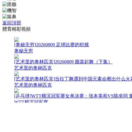
返回頂部
體育精彩視頻
[奥秘无穷]20260809 足球比赛的犯规
奥秘无穷
[艺术里的奥林匹克]20260809 颜裳起舞（下集）
艺术里的奥林匹克
[艺术里的奥林匹克]当拉丁舞遇到中国元素会擦出什么火
艺术里的奥林匹克
[乒乓球]WTT横滨冠军赛女单决赛：张本美和VS陈幸同 
WTT横滨冠军赛
[综合]2026年全国妇女广场舞（健身操舞）大赛启动
全国妇女广场舞
[棋牌]许嘉阳成功夺冠