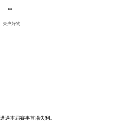
中
央央好物
隊，遭遇本屆賽事首場失利。
合體育
亞冬會