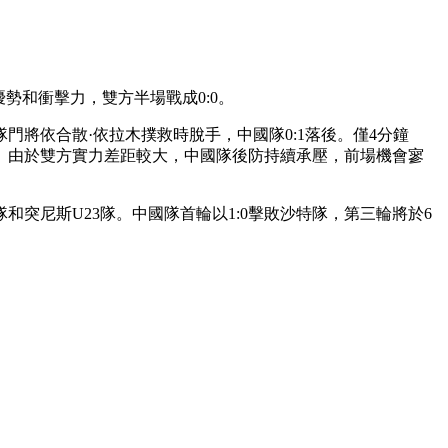
和衝擊力，雙方半場戰成0:0。
將依合散·依拉木撲救時脫手，中國隊0:1落後。僅4分鐘
。由於雙方實力差距較大，中國隊後防持續承壓，前場機會寥
突尼斯U23隊。中國隊首輪以1:0擊敗沙特隊，第三輪將於6