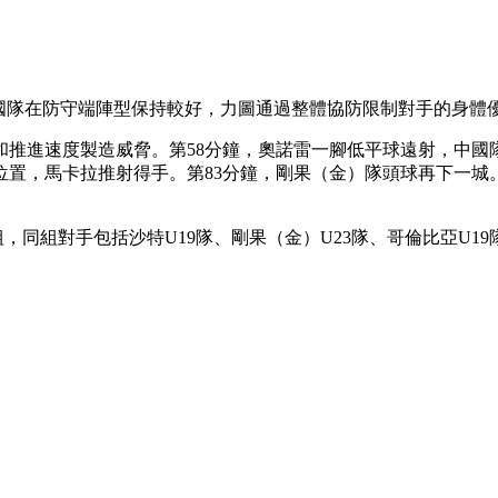
隊在防守端陣型保持較好，力圖通過整體協防限制對手的身體優勢
速度製造威脅。第58分鐘，奧諾雷一腳低平球遠射，中國隊門
位置，馬卡拉推射得手。第83分鐘，剛果（金）隊頭球再下一城
對手包括沙特U19隊、剛果（金）U23隊、哥倫比亞U19隊和