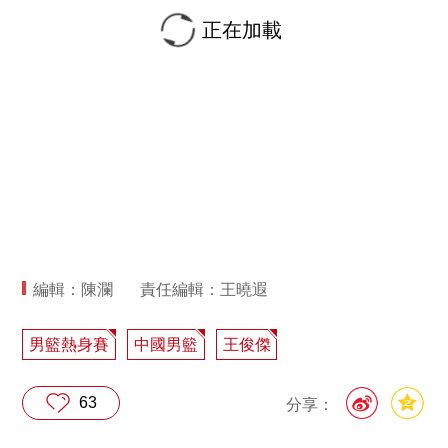
正在加載
編輯：陳瀾
責任編輯：王曉遐
男籃熱身賽
中國男籃
王俊傑
63
分享：