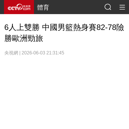
體育
6人上雙勝 中國男籃熱身賽82-78險
勝歐洲勁旅
央視網 | 2026-06-03 21:31:45