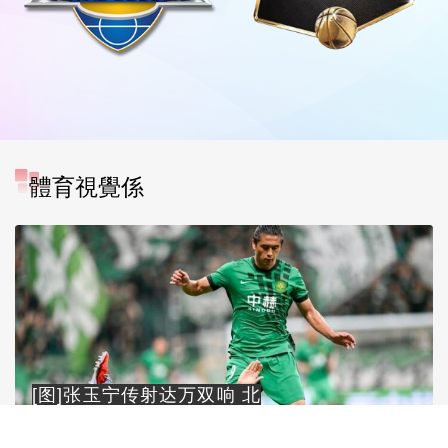
體育視覺係
[图]张玉宁传射达万双响 北
京国安4-0深圳新鹏城