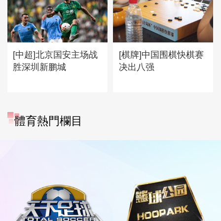
[中超]北京国安主场战
[棋牌]中国围棋快棋赛
胜深圳新鹏城
决出八强
體育熱門欄目