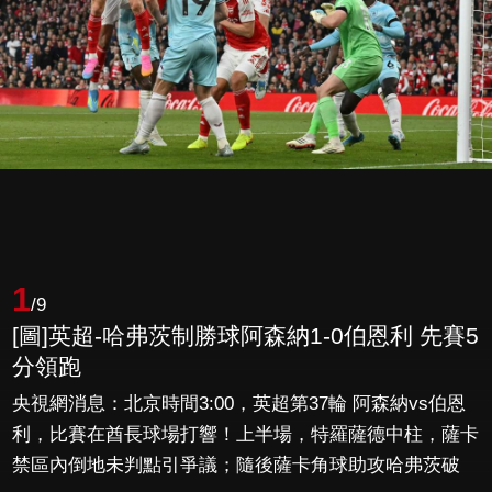
1
/9
[圖]英超-哈弗茨制勝球阿森納1-0伯恩利 先賽5
分領跑
央視網消息：北京時間3:00，英超第37輪 阿森納vs伯恩
利，比賽在酋長球場打響！上半場，特羅薩德中柱，薩卡
禁區內倒地未判點引爭議；隨後薩卡角球助攻哈弗茨破