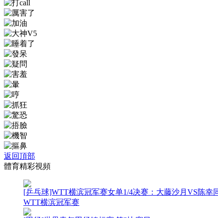
返回頂部
體育精彩視頻
[乒乓球]WTT横滨冠军赛女单1/4决赛：大藤沙月VS陈幸
WTT横滨冠军赛