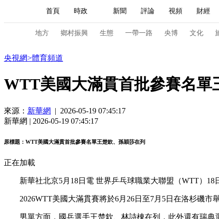
首頁
時政
新聞
評論
視頻
財經
人民領袖習近平
直播
海外頻道
片庫
iPanda
欄目大全
聯播+
English
中國領導人
節目單
Монгол
聽音
央視快評
微視頻
習
地方
鄉村振興
生態
一帶一路
央博
文化
體育
央視網
>
體育頻道
總台春晚
網絡春晚
共産黨員網
秧紀錄
WTT美國大滿貫首批參賽名單
來源：
新華網
| 2026-05-19 07:45:17
新聞
國內
國際
評論
經濟
軍事
新華網 | 2026-05-19 07:45:17
人民領袖習近平
聯播+
熱解讀
天天學習
原標題：WTT美國大滿貫首批參賽名單王楚欽、孫穎莎在列
視頻
小央視頻
小央直播
直播中國
熊貓
正在加載
現場
前線
比劃
快看
藍海中國
新兵
新華社北京5月18日電 世界乒乓球職業大聯盟（WTT）
體育
直播
競猜
2026年世界盃
2026年
2026WTT美國大滿貫賽將於6月26日至7月5日在洛杉
VIP會員
CCTV奧林匹克頻道
生活體育大會
男單方面，國乒選手王楚欽、林詩棟在列，此外還有瑞典