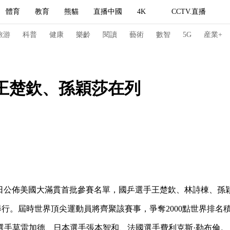
體育
教育
熊貓
直播中國
4K
CCTV.直播
式妙語
主持人
下載央視影音
熱解讀
天天學習
旅游
科普
健康
樂齡
閱讀
藝術
數智
5G
産業+
紀錄片網
國家大劇院
大型活動
王楚欽、孫穎莎在列
科技
法治
文娛
人物
公益
圖片
習式妙語
央視快評
央視網評
光華銳評
鋒面
頻道
VR/AR
4K專區
全景新聞
請入列
人生第一次
人生第二次
18日公佈美國大滿貫首批參賽名單，國乒選手王楚欽、林詩棟、
冬奧會
CBA
NBA
中超
國足
國際足球
網球
綜
磯市舉行。屆時世界頂尖運動員將齊聚該賽事，爭奪2000點世界排
體育江湖
文化體育
冰雪道路
足球道路
選手莫雷加德、日本選手張本智和、法國選手費利克斯·勒布倫。