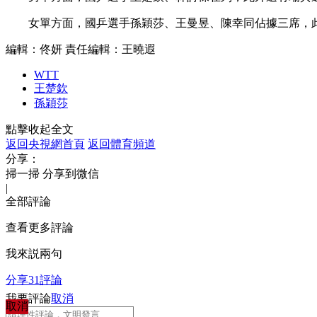
財經
教育
鄉村振興
生態環境
一帶一路
女單方面，國乒選手孫穎莎、王曼昱、陳幸同佔據三席，
大國智造
大國展會
大國保險
雲頂對話
編輯：佟妍
責任編輯：王曉遐
WTT
王楚欽
孫穎莎
點擊收起全文
CCTV.節目官網
直播
節目單
欄目
片庫
返回央視網首頁
返回體育頻道
分享：
掃一掃 分享到微信
|
全部評論
查看更多評論
我來説兩句
分享
31
評論
我要評論
取消
取消