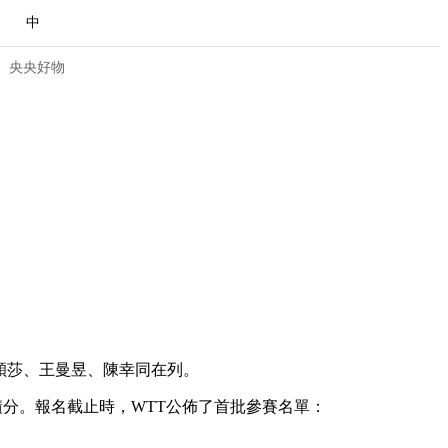
中
央央好物
孫穎莎、王曼昱、陳幸同在列。
合體育
亞冬會
名積分。報名截止時，WTT公佈了首批參賽名單：