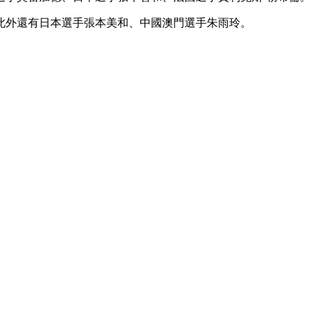
央博
非遺
文化
旅游
科普
健康
樂齡
閱讀
此外還有日本選手張本美和、中國澳門選手朱雨玲。
雲起
超級工廠
智敬中國
全民健康
顏選攻略
海洋
熱播榜
總台企業白名單