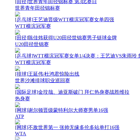
[田径]世界青年田径锦标赛 第3比赛日
世界青年田径锦标赛
[乒乓球]王艺迪晋级WTT横滨冠军赛女单四强
WTT横滨冠军赛
[田径]陈佳炜获得U20田径世锦赛男子链球金牌
U20田径世锦赛
[乒乓球]WTT横滨冠军赛女单1/4决赛：王艺迪VS朱雨玲 
WTT横滨冠军赛
[排球]王延伟/杜鸿君惊险出线
世界沙滩排球职业巡回赛
[国际足球]金玟哉、迪亚斯破门 拜仁热身赛战胜维拉
热身赛
[网球]谢尔顿晋级蒙特利尔大师赛男单16强
ATP
[网球]不敌世界第一 张帅无缘多伦多站单打16强
WTA