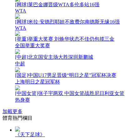
[网球]莱巴金娜晋级WTA多伦多站16强
WTA
[网球]米拉·安德烈耶娃不敌费尔南德斯无缘16强
WTA
[举重]举重大奖赛 刘焕华状态不佳仍包揽三金
全国举重大奖赛
[中超]北京国安主场大胜深圳新鹏城
中超
[国足]中国U17男足晋级“明日之星”冠军杯决赛
上海明日之星冠军杯
[中国女篮]张子宇两双 中国女篮战胜尼日利亚女篮
热身赛
加載更多
體育熱門欄目
《天下足球》