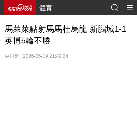
體育
馬萊萊點射馬馬杜烏龍 新鵬城1-1
英博5輪不勝
央視網 | 2026-05-19 21:49:24