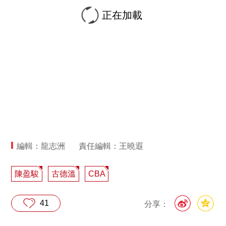
正在加載
編輯：龍志洲
責任編輯：王曉遐
陳盈駿
古德溫
CBA
41
分享：