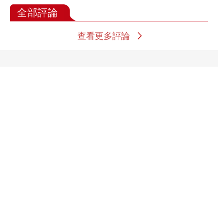
全部評論
查看更多評論
體育精彩視頻
[中超]第22轮：重庆铜
[中国女篮]中国女篮热
梁龙2-3上海海港 集锦
身赛：中国VS尼日利
亚