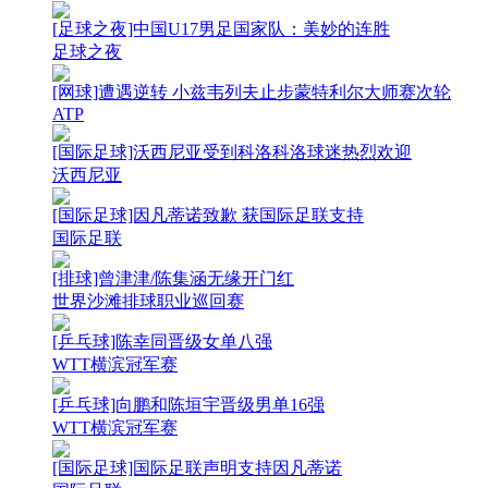
[足球之夜]中国U17男足国家队：美妙的连胜
足球之夜
[网球]遭遇逆转 小兹韦列夫止步蒙特利尔大师赛次轮
ATP
[国际足球]沃西尼亚受到科洛科洛球迷热烈欢迎
沃西尼亚
[国际足球]因凡蒂诺致歉 获国际足联支持
国际足联
[排球]曾津津/陈集涵无缘开门红
世界沙滩排球职业巡回赛
[乒乓球]陈幸同晋级女单八强
WTT横滨冠军赛
[乒乓球]向鹏和陈垣宇晋级男单16强
WTT横滨冠军赛
[国际足球]国际足联声明支持因凡蒂诺