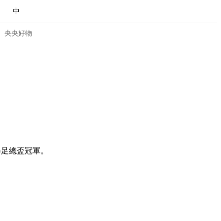
中
央央好物
得足總盃冠軍。
合體育
亞冬會