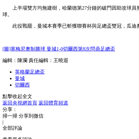
上半場雙方均無建樹，哈蘭德第27分鐘的破門因助攻球員努
球。
此役戰罷，曼城本賽季已斬獲聯賽杯與足總盃雙冠，瓜迪奧
[圖]塞梅尼奧制勝球 曼城1-0切爾西第8次問鼎足總盃
編輯：陳瀾
責任編輯：王曉遐
英格蘭足總盃
曼城
切爾西
點擊收起全文
返回央視網首頁
返回體育頻道
分享：
掃一掃 分享到微信
|
全部評論