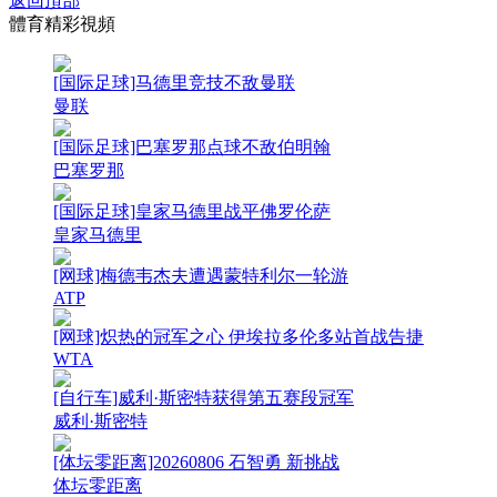
返回頂部
體育精彩視頻
[国际足球]马德里竞技不敌曼联
曼联
[国际足球]巴塞罗那点球不敌伯明翰
巴塞罗那
[国际足球]皇家马德里战平佛罗伦萨
皇家马德里
[网球]梅德韦杰夫遭遇蒙特利尔一轮游
ATP
[网球]炽热的冠军之心 伊埃拉多伦多站首战告捷
WTA
[自行车]威利·斯密特获得第五赛段冠军
威利·斯密特
[体坛零距离]20260806 石智勇 新挑战
体坛零距离