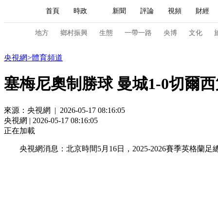
首頁
時政
新聞
評論
視頻
財經
人民領袖習近平
直播
海外頻道
片庫
iPanda
欄目大全
聯播+
English
中國領導人
節目單
Монгол
聽音
央視快評
微視頻
習
地方
鄉村振興
生態
一帶一路
央博
文化
體育
央視網
>
體育頻道
總台春晚
網絡春晚
共産黨員網
秧紀錄
塞梅尼奧制勝球 曼城1-0切爾
來源：央視網 | 2026-05-17 08:16:05
新聞
國內
國際
評論
經濟
軍事
央視網 | 2026-05-17 08:16:05
人民領袖習近平
聯播+
熱解讀
天天學習
正在加載
央視網消息：北京時間5月16日，2025-2026賽季英格蘭
視頻
小央視頻
小央直播
直播中國
熊貓
現場
前線
比劃
快看
藍海中國
新兵
體育
直播
競猜
2026年世界盃
2026年
VIP會員
CCTV奧林匹克頻道
生活體育大會