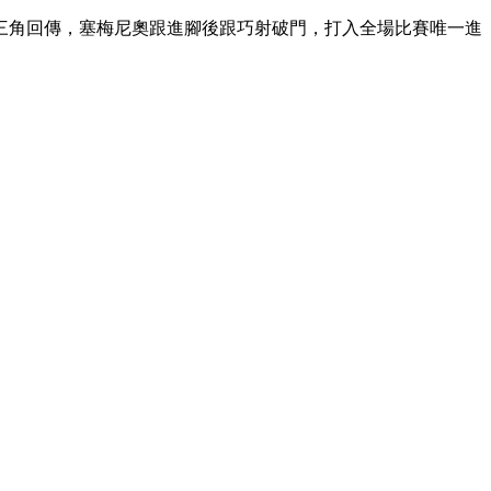
三角回傳，塞梅尼奧跟進腳後跟巧射破門，打入全場比賽唯一進