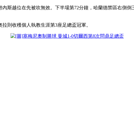
內斯越位在先被吹無效。下半場第72分鐘，哈蘭德禁區右側倒
拉則收穫個人執教生涯第3座足總盃冠軍。