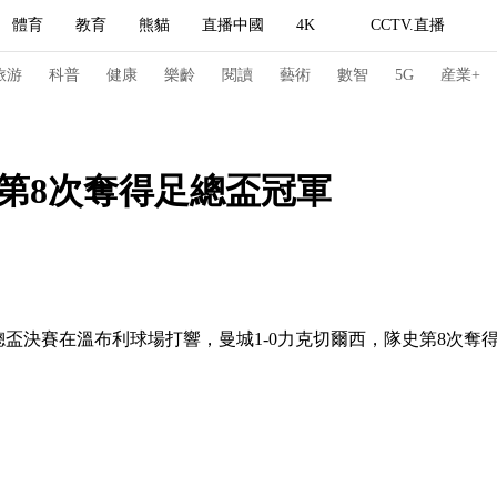
體育
教育
熊貓
直播中國
4K
CCTV.直播
式妙語
主持人
下載央視影音
熱解讀
天天學習
旅游
科普
健康
樂齡
閱讀
藝術
數智
5G
産業+
紀錄片網
國家大劇院
大型活動
西第8次奪得足總盃冠軍
科技
法治
文娛
人物
公益
圖片
習式妙語
央視快評
央視網評
光華銳評
鋒面
足總盃決賽在溫布利球場打響，曼城1-0力克切爾西，隊史第8次奪
頻道
VR/AR
4K專區
全景新聞
請入列
人生第一次
人生第二次
冬奧會
CBA
NBA
中超
國足
國際足球
網球
綜
體育江湖
文化體育
冰雪道路
足球道路