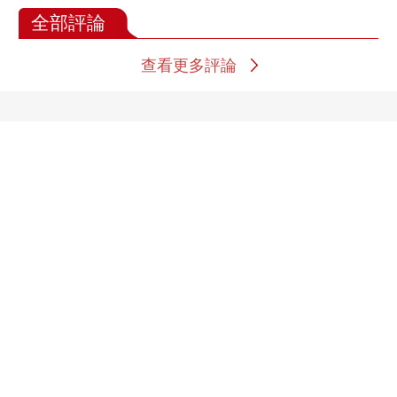
全部評論
查看更多評論
體育精彩視頻
[网球]张帅组合晋级多
[乒乓球]WTT横滨冠军
伦多站女双八强
赛女单半决赛：张本美
和VS王艺迪 集锦