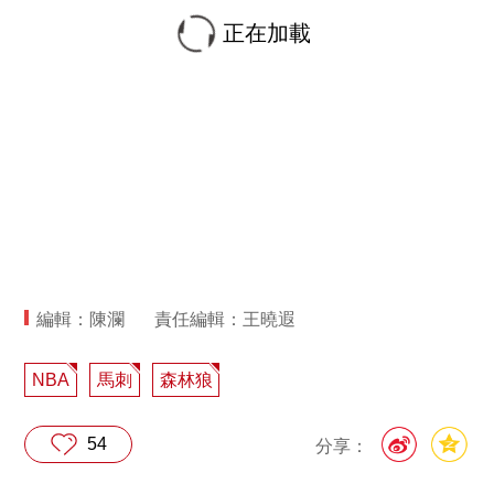
正在加載
編輯：陳瀾
責任編輯：王曉遐
NBA
馬刺
森林狼
54
分享：