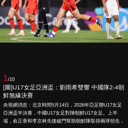
1
/10
[圖]U17女足亞洲盃：劉雨希雙響 中國隊2-4朝
鮮無緣決賽
央視網消息：北京時間5月14日，2026年亞足聯U17女足
亞洲盃半決賽，中國U17女足對陣朝鮮U17女足。上半
場，俞正香和李京林先後破門幫助朝鮮隊取得兩球領先，