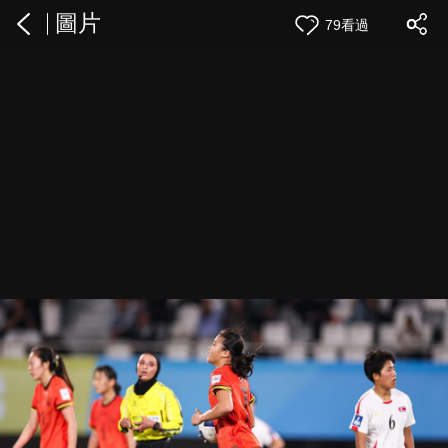
圖片
79看過