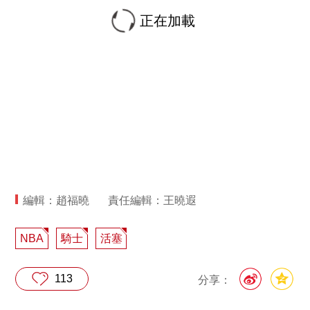
正在加載
編輯：趙福曉
責任編輯：王曉遐
NBA
騎士
活塞
113
分享：