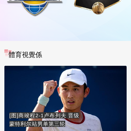
體育視覺係
[图]商竣程2-1卢布列夫 晋级
蒙特利尔站男单第三轮