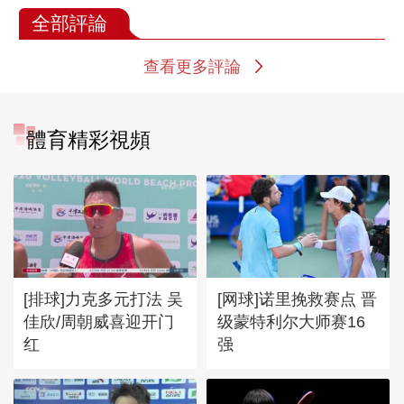
全部評論
查看更多評論
體育精彩視頻
[排球]力克多元打法 吴
[网球]诺里挽救赛点 晋
佳欣/周朝威喜迎开门
级蒙特利尔大师赛16
红
强