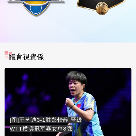
體育視覺係
[图]王艺迪3-1胜郑怡静 晋级
WTT横滨冠军赛女单8强