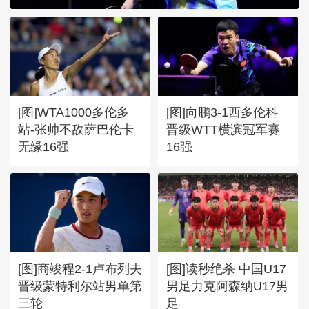
[图]WTA1000多伦多
[图]向鹏3-1西多伦科
站-张帅不敌萨巴伦卡
晋级WTT横滨冠军赛
无缘16强
16强
[图]商竣程2-1卢布列夫
[图]读秒绝杀 中国U17
晋级蒙特利尔站男单第
男足力克阿森纳U17男
三轮
足