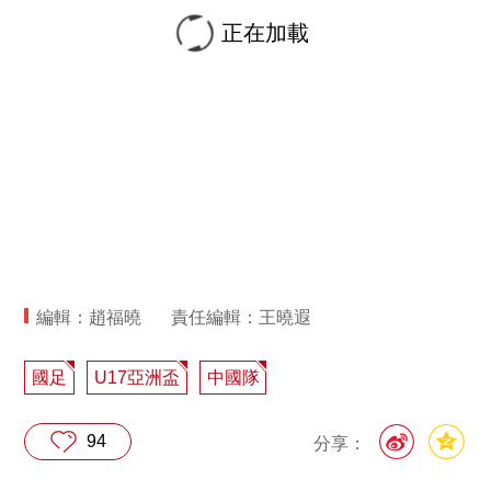
正在加載
編輯：趙福曉
責任編輯：王曉遐
國足
U17亞洲盃
中國隊
94
分享：