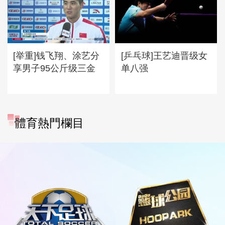
[举重]钱飞翔、涂艺分
[乒乓球]王艺迪晋级女
享男子95公斤级三金
单八强
體育熱門欄目