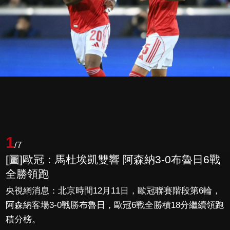
1
/7
[圖]歐冠：馬杜埃凱雙響 阿森納3-0布魯日6戰
全勝領跑
央視網消息：北京時間12月11日，歐冠聯賽階段第6輪，
阿森納客場3-0戰勝布魯日，歐冠6戰全勝積18分繼續領跑
積分榜。