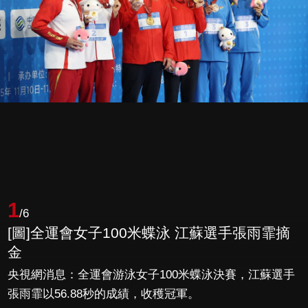
1
/6
[圖]全運會女子100米蝶泳 江蘇選手張雨霏摘
金
央視網消息：全運會游泳女子100米蝶泳決賽，江蘇選手
張雨霏以56.88秒的成績，收穫冠軍。