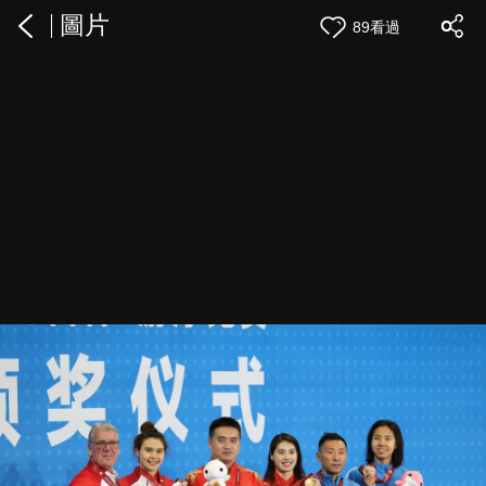
圖片
89看過