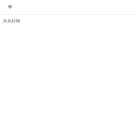
中
央央好物
合體育
亞冬會