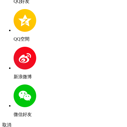
QQ好友
QQ空間
新浪微博
微信好友
取消