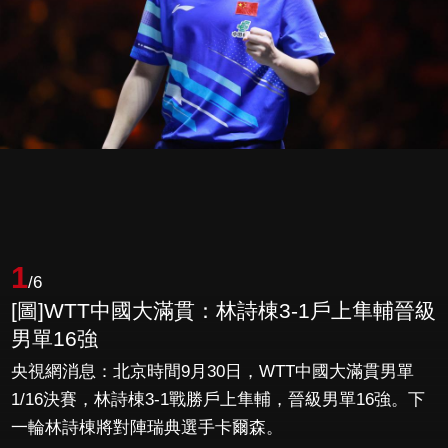
1
/6
[圖]WTT中國大滿貫：林詩棟3-1戶上隼輔晉級
男單16強
央視網消息：北京時間9月30日，WTT中國大滿貫男單
1/16決賽，林詩棟3-1戰勝戶上隼輔，晉級男單16強。下
一輪林詩棟將對陣瑞典選手卡爾森。