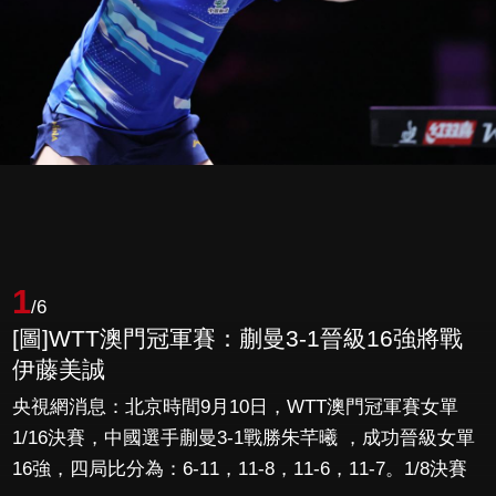
1
/6
[圖]WTT澳門冠軍賽：蒯曼3-1晉級16強將戰
伊藤美誠
央視網消息：北京時間9月10日，WTT澳門冠軍賽女單
1/16決賽，中國選手蒯曼3-1戰勝朱芊曦 ，成功晉級女單
16強，四局比分為：6-11，11-8，11-6，11-7。1/8決賽