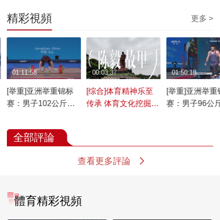
精彩視頻
更多 >
01:11:58
00:03:37
01:50:18
[举重]亚洲举重锦标
[综合]体育精神乐至
[举重]亚洲举重
赛：男子102公斤级
传承 体育文化挖掘助
赛：男子96公
决赛
力地方文旅体融合发
赛
展
全部評論
查看更多評論
體育精彩視頻