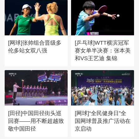
[网球]张帅组合晋级多
[乒乓球]WTT横滨冠军
伦多站女双八强
赛女单半决赛：张本美
和VS王艺迪 集锦
[田径]中国田径街头巡
[网球]“全民健身日”全
回赛——用不断超越致
国网球普及推广活动在
敬中国田径
京启动