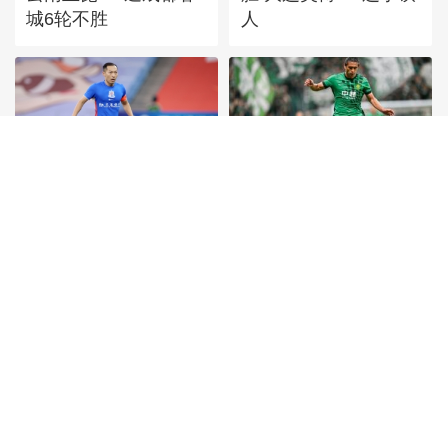
城6轮不胜
人
[图]中超-阿苏埃助攻徐
[图]张玉宁传射达万双
皓阳破门 上海申花1-0
响 北京国安4-0深圳新
青岛海牛
鹏城
首頁
|
全站地圖
京ICP備10003349號-1
中央廣播電視總台
央視網
版權所有