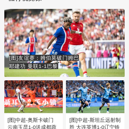
[图]友谊赛：姆伯莫破门姆巴
耶建功 曼联1-1巴黎
[图]中超-奥斯卡破门
[图]中超-斯坦丘远射制
云南玉昆1-0送成都蓉
胜 大连英博1-0辽宁铁