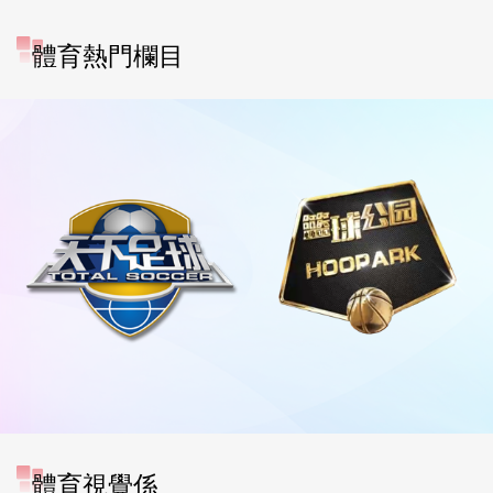
體育熱門欄目
體育視覺係