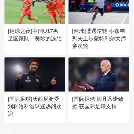
[足球之夜]中国U17男
[网球]遭遇逆转 小兹韦
足国家队：美妙的连胜
列夫止步蒙特利尔大师
赛次轮
[国际足球]沃西尼亚受
[国际足球]因凡蒂诺致
到科洛科洛球迷热烈欢
歉 获国际足联支持
迎