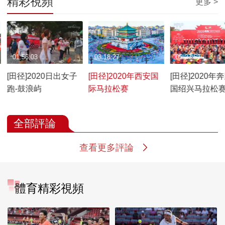
精彩視頻
更多 >
01:56:03
03:18:27
02:27:57
[田径]2020日出女子
[田径]2020年西安国
[田径]2020年
跑-鼓浪屿
际马拉松赛
国绍兴马拉松
全部評論
查看更多評論
體育精彩視頻