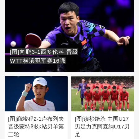
[图]向鹏3-1西多伦科 晋级
WTT横滨冠军赛16强
[图]商竣程2-1卢布列夫
[图]读秒绝杀 中国U17
晋级蒙特利尔站男单第
男足力克阿森纳U17男
三轮
足