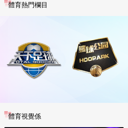
體育熱門欄目
體育視覺係