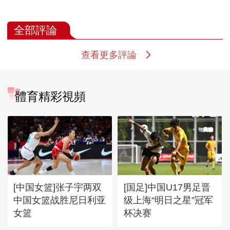
全部評論
查看更多評論
體育精彩視頻
[中国女篮]张子宇两双
[国足]中国U17男足晋
中国女篮战胜尼日利亚
级上海“明日之星”冠军
女篮
杯决赛