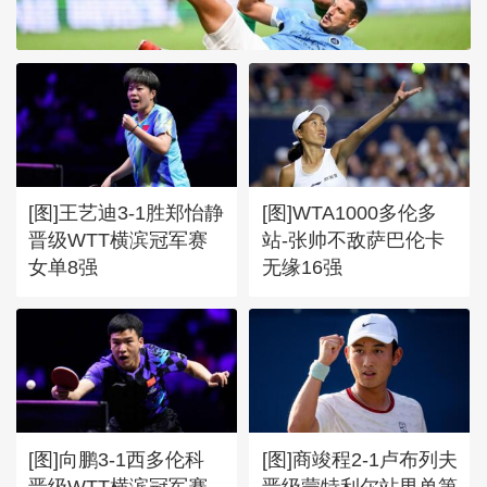
[图]张玉宁传射达万双响 北
京国安4-0深圳新鹏城
[图]王艺迪3-1胜郑怡静
[图]WTA1000多伦多
晋级WTT横滨冠军赛
站-张帅不敌萨巴伦卡
女单8强
无缘16强
[图]向鹏3-1西多伦科
[图]商竣程2-1卢布列夫
晋级WTT横滨冠军赛
晋级蒙特利尔站男单第