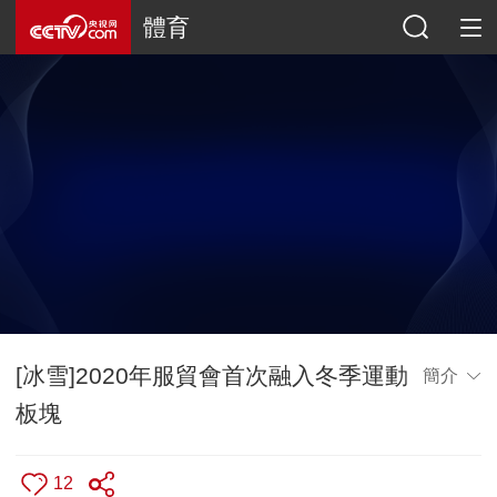
體育
[冰雪]2020年服貿會首次融入冬季運動
簡介
板塊
12