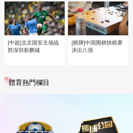
[中超]北京国安主场战
[棋牌]中国围棋快棋赛
胜深圳新鹏城
决出八强
體育熱門欄目