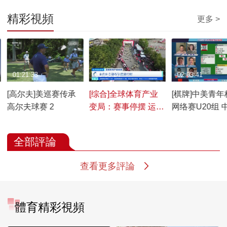
精彩視頻
更多 >
01:21:33
00:08:24
02:03:41
[高尔夫]美巡赛传承
[综合]全球体育产业
[棋牌]中美青年
高尔夫球赛 2
变局：赛事停摆 运动
网络赛U20组 
员兼职花样多
VS美国 下
全部評論
查看更多評論
體育精彩視頻