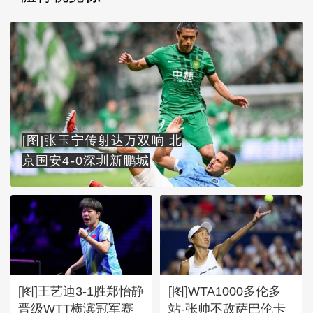
[图]张玉宁传射达万双响 北
京国安4-0深圳新鹏城
[图]王艺迪3-1胜郑怡静
[图]WTA1000多伦多
晋级WTT横滨冠军赛
站-张帅不敌萨巴伦卡