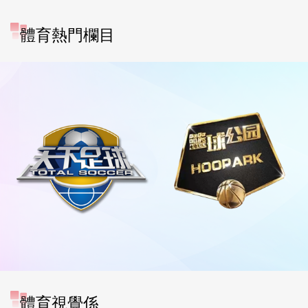
體育熱門欄目
體育視覺係