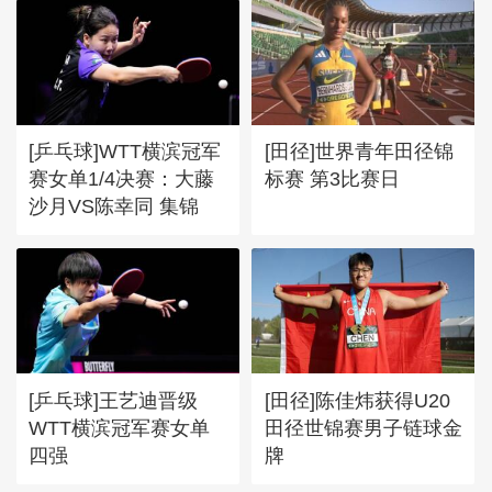
[乒乓球]WTT横滨冠军
[田径]世界青年田径锦
赛女单1/4决赛：大藤
标赛 第3比赛日
沙月VS陈幸同 集锦
[乒乓球]王艺迪晋级
[田径]陈佳炜获得U20
WTT横滨冠军赛女单
田径世锦赛男子链球金
四强
牌