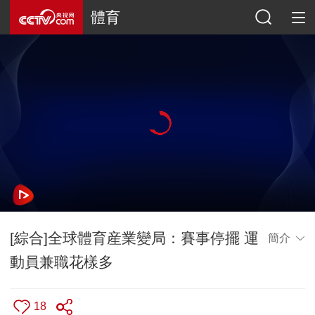
體育
[綜合]全球體育産業變局：賽事停擺 運
簡介
動員兼職花樣多
18