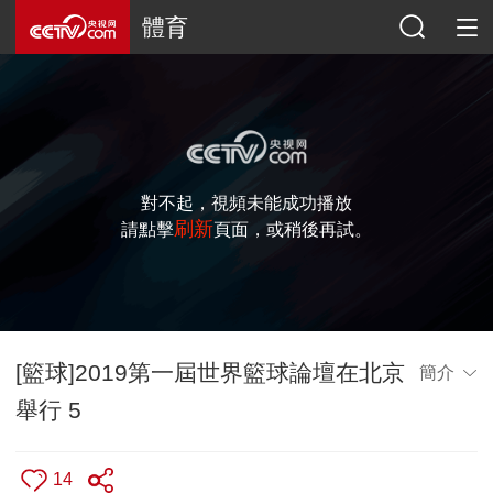
體育
對不起，視頻未能成功播放
刷新
請點擊
頁面，或稍後再試。
[籃球]2019第一屆世界籃球論壇在北京
簡介
舉行 5
14