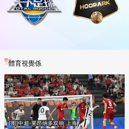
體育視覺係
[图]中超-莱昂纳多双响 上海