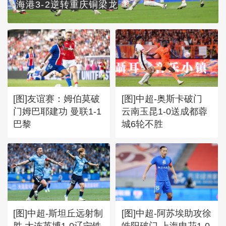
海港3-2逆转重庆铜梁龙
[图]友谊赛：姆伯莫破
[图]中超-奥斯卡破门
门姆巴耶建功 曼联1-1
云南玉昆1-0送成都蓉
巴黎
城6轮不胜
[图]中超-斯坦丘远射制
[图]中超-阿苏埃助攻徐
胜 大连英博1-0辽宁铁
皓阳破门 上海申花1-0