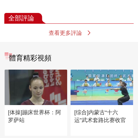
全部評論
查看更多評論
體育精彩視頻
[体操]蹦床世界杯：阿
[综合]内蒙古“十六
罗萨站
运”武术套路比赛收官