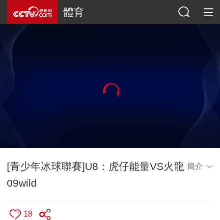
體育
[青少年冰球聯賽]U8：虎仔能量VS火龍
簡介
09wild
18