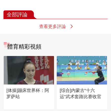
全部評論
查看更多評論
體育精彩視頻
[体操]蹦床世界杯：阿
[综合]内蒙古“十六
罗萨站
运”武术套路比赛收官