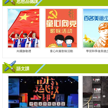
思想品德課
向國旗敬禮
童心向黨歌咏活動
學習和爭做美德
語文課