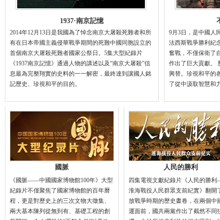
1937·南京記憶
2014年12月13日是我國為了悼念南京大屠殺死難者和所
9月3日，是中國人
有在日本帝國主義侵華戰爭期間的死難中國同胞設立的
法西斯戰爭勝利紀
首個南京大屠殺死難者國家公祭日。5集大型紀錄片
奮戰，不僅保衛了
《1937南京記憶》通過人物的講述以及“南京大屠殺”信
作出了巨大貢獻。
息最為完整翔實的史料的一一解密，最終達到讓國人銘
興替。珍視和平的
記歷史、珍視和平的目的。
了從中汲取智慧和
國脈
人民的勝利
《國脈——中國國家博物館100年》大型
四集電視文獻紀錄片《人民的勝利
紀錄片不僅聚焦了國家博物館的百年曆
淮海戰役人民群眾支前紀實》翻開
程，更是對歷史上的三次文物大徵集、
放戰爭時期的歷史畫卷，在兩個中
兩大基本陳列從無到有、基礎工程的創
運面前，國共兩黨作出了截然不同