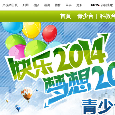
央視網首頁
新聞
視頻
經濟
體育
軍事
更多
節目官網
首頁
|
青少台
|
科教