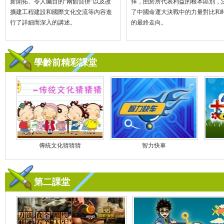
新開拓、令人矚目的“兩館合併”以及改
擇，由於所代表利益的根本區別，
擴建工程建設和國際文化交流等內容進
了中國命運大決戰中的力量對比和
行了詳細而深入的講述。
的最終走向。
學齡前精彩課堂
傳統文化猜猜猜
智力快車
第二課堂