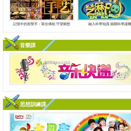
記憶中的那雙手：留住傳統 守望鄉愁
融入科學知識 揭開科學謎
音樂課
思想訓練課