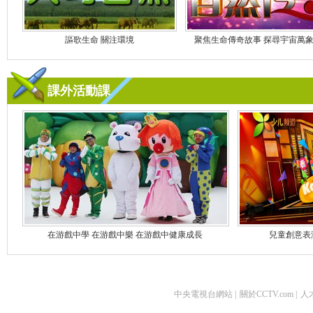
謳歌生命 關注環境
聚焦生命傳奇故事 探尋宇宙萬
課外活動課
在游戲中學 在游戲中樂 在游戲中健康成長
兒童創意表
中央電視台網站
|
關於CCTV.com
|
人