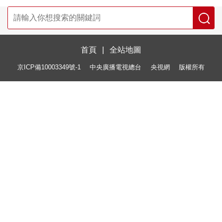
首頁
|
全站地圖
京ICP備10003349號-1
中央廣播電視總台
央視網
版權所有