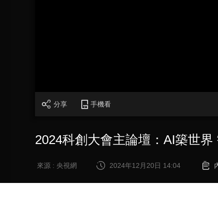
財經
教育
鄉村振興
生態環境
一帶一路
大國智造
大國展會
大國保險
雲頂對話
CCTV.節目官網
直播
節目單
欄目
片庫
分享
手機看
2024科創大會主論壇：AI築世界
來源 : 央視網
2024年12月20日 14:04