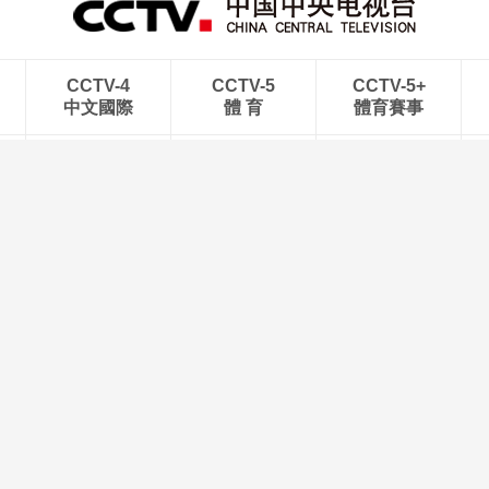
CCTV-4
CCTV-5
CCTV-5+
中文國際
體 育
體育賽事
CCTV-12
CCTV-13
CCTV-14
社會與法
新 聞
少 兒
播
焦點訪談
晚間新聞
經典咏
法
時代楷模發佈廳
開講啦
我有傳
然
正大綜藝
人口
國際藝
眼
典籍裏的中國
中國詩詞大會
生活圈