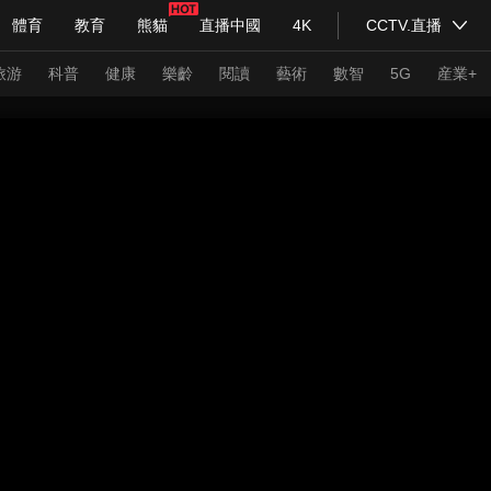
體育
教育
熊貓
直播中國
4K
CCTV.直播
式妙語
主持人
下載央視影音
熱解讀
天天學習
旅游
科普
健康
樂齡
閱讀
藝術
數智
5G
産業+
紀錄片網
國家大劇院
大型活動
科技
法治
文娛
人物
公益
圖片
習式妙語
央視快評
央視網評
光華銳評
鋒面
頻道
VR/AR
4K專區
全景新聞
請入列
人生第一次
人生第二次
年冬奧會
CBA
NBA
中超
國足
國際足球
網球
綜
體育江湖
文化體育
冰雪道路
足球道路