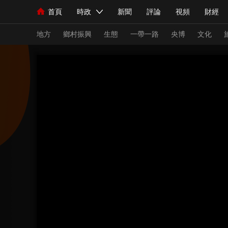
首頁
時政
新聞
評論
視頻
財經
人民領袖習近平
直播
海外頻道
片庫
iPanda
欄目大全
聯播+
English
中國領導人
節目單
Монгол
聽音
央視快評
微視頻
習
地方
鄉村振興
生態
一帶一路
央博
文化
總台春晚
網絡春晚
共産黨員網
秧紀錄
新聞
國內
國際
評論
經濟
軍事
人民領袖習近平
聯播+
熱解讀
天天學習
視頻
小央視頻
小央直播
直播中國
熊貓
現場
前線
比劃
快看
藍海中國
新兵
體育
直播
競猜
2026年世界盃
2026
VIP會員
CCTV奧林匹克頻道
生活體育大會