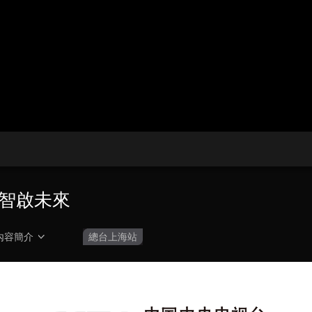
央博
非遺
文化
旅游
科普
健康
樂齡
閱讀
雲起
超級工廠
智敬中國
全民健康
顏選攻略
海洋
熱播榜
總台企業白名單
 智啟未來
內容簡介
總台上海站