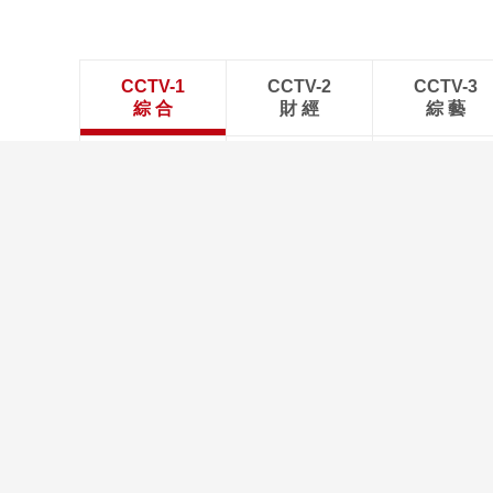
CCTV-1
CCTV-2
CCTV-3
綜 合
財 經
綜 藝
CCTV-9
CCTV-10
CCTV-11
紀 錄
科 教
戲 曲
新聞聯
正在播出：
今日説
2026中国AI盛典-（一套）
人與自
精彩预告：
秘境之
非遗里的中国-MV