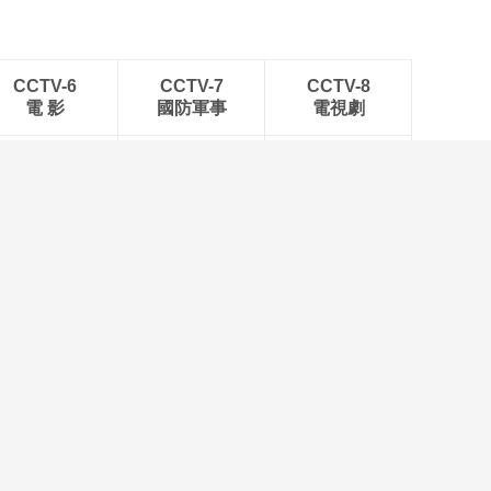
CCTV-6
CCTV-7
CCTV-8
電 影
國防軍事
電視劇
CCTV-15
CCTV-16
CCTV-17
音 樂
奧林匹克
農業農村
流傳
挑戰不可能
故事裏的中國
家寶
第一動畫樂園
動物世界
苑
生活提示
中華民族