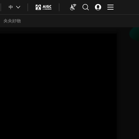
中
央央好物
合體育
亞冬會