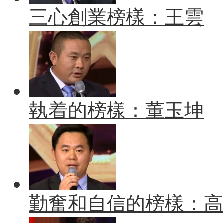
三心創業榜樣：王雲
執着的榜樣：董玉坤
勤奮和自信的榜樣：高