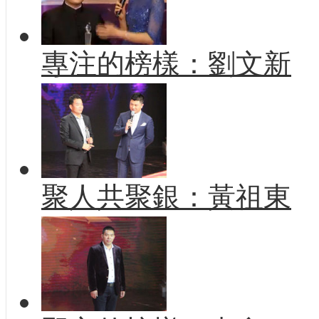
專注的榜樣：劉文新
聚人共聚銀：黃祖東