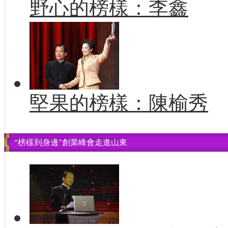
野心的榜樣：李鑫
堅果的榜樣：陳榆秀
“榜樣到身邊”創業峰會走進山東