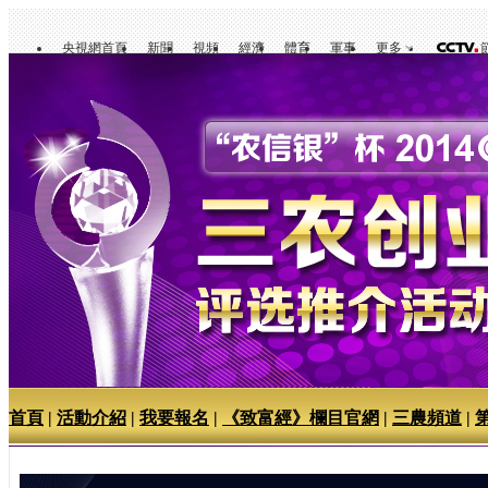
央視網首頁
新聞
視頻
經濟
體育
軍事
更多
首頁
|
活動介紹
|
我要報名
|
《致富經》欄目官網
|
三農頻道
|