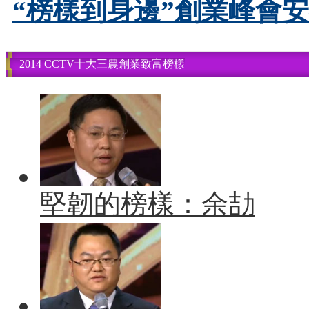
“榜樣到身邊”創業峰會
2014 CCTV十大三農創業致富榜樣
堅韌的榜樣：余劼