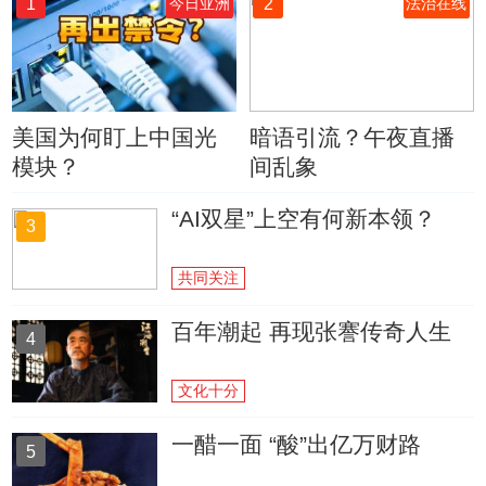
1
2
今日亚洲
法治在线
美国为何盯上中国光
暗语引流？午夜直播
模块？
间乱象
“AI双星”上空有何新本领？
3
共同关注
百年潮起 再现张謇传奇人生
4
文化十分
一醋一面 “酸”出亿万财路
5