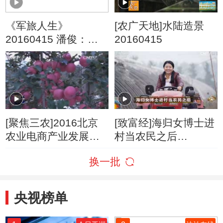
《军旅人生》
[农广天地]水陆造景
20160415 潘俊：铁
20160415
拳练精兵
[聚焦三农]2016北京
[致富经]海归女博士进
农业电商产业发展峰
村当农民之后
会召开
20170327
换一批
央视榜单