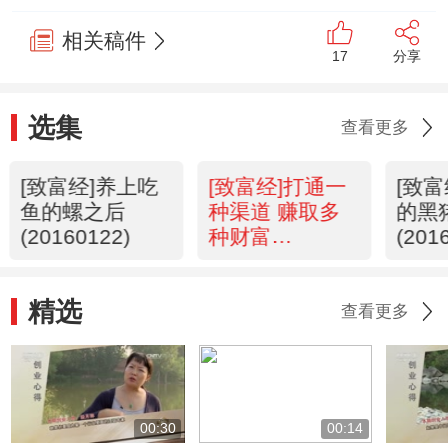
相关稿件
17
分享
选集
查看更多
[致富经]养上吃
[致富经]打通一
[致
鱼的螺之后
种渠道 赚取多
的黑
(20160122)
种财富
(201
(20160121)
精选
查看更多
00:30
00:14