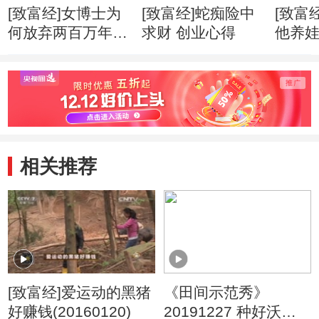
[致富经]女博士为
[致富经]蛇痴险中
[致富
何放弃两百万年薪
求财 创业心得
他养
创业心得
市赚钱
相关推荐
[致富经]爱运动的黑猪
《田间示范秀》
好赚钱(20160120)
20191227 种好沃柑