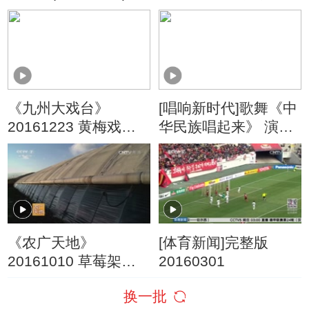
门道多
《九州大戏台》
[唱响新时代]歌舞《中
20161223 黄梅戏
华民族唱起来》 演
《王老虎抢亲》（片
唱：王雅洁
断）
《农广天地》
[体育新闻]完整版
20161010 草莓架下
20160301
种平菇 大白菜强制通
换一批
风贮藏技术