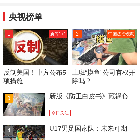
央视榜单
1
2
新闻1+1
中国法治观察
反制美国！中方公布5
上班“摸鱼”公司有权开
项措施
除吗？
新版《防卫白皮书》藏祸心
3
今日关注
U17男足国家队：未来可期
4