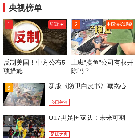
央视榜单
1
2
新闻1+1
中国法治观察
反制美国！中方公布5
上班“摸鱼”公司有权开
项措施
除吗？
新版《防卫白皮书》藏祸心
3
今日关注
U17男足国家队：未来可期
4
足球之夜