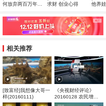
何放弃两百万年薪
求财 创业心得
他养
创业心得
市赚钱
相关推荐
[致富经]我想像大哥一
《央视财经评论》
样(20160111)
20160128 农民增收
靠种地还是打工？