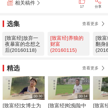
相关稿件
17
分享
选集
查看更多
[致富经]放弃一
[致富经]养狼的
[致
夜暴富的念想之
财富
翻身
后(20160118)
(20160115)
(201
精选
查看更多
00:30
00:14
[致富经]女博士为
[致富经]蛇痴险中
[致富