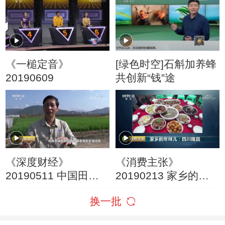
《一槌定音》
[绿色时空]石斛加养蜂
20190609
共创新“钱”途
《深度财经》
《消费主张》
20190511 中国田里
20190213 家乡的年
中国种
味儿：四川隆昌
换一批