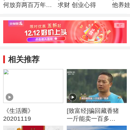
何放弃两百万年薪
求财 创业心得
他养
创业心得
市赚钱
相关推荐
《生活圈》
[致富经]骗回藏香猪
20201119
一斤能卖一百多
20180824