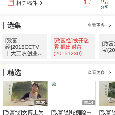
相关稿件
22
分享
选集
查看更多
[致富
[致富经]拨开迷
[致
经]2015CCTV
雾 掘出财富
宝(20
十大三农创业致
(20151230)
富榜样颁奖盛典
(20151231)
精选
查看更多
00:30
00:14
[致富经]女博士为
[致富经]蛇痴险中
[致富