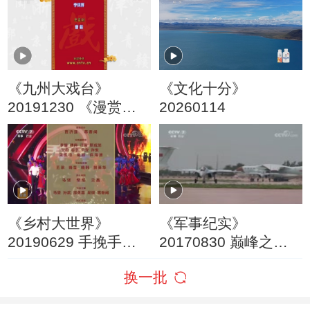
《九州大戏台》
《文化十分》
20191230 《漫赏秦
20260114
腔2》
《乡村大世界》
《军事纪实》
20190629 手挽手
20170830 巅峰之战
——精准扶贫 央企在
——中国军队鏖战“航
换一批
行动
空飞镖”纪实 第一集