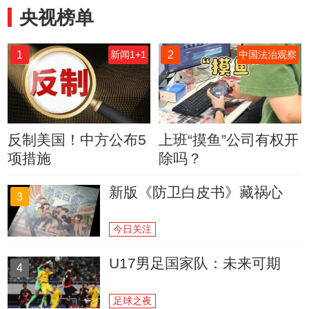
央视榜单
1
2
新闻1+1
中国法治观察
反制美国！中方公布5
上班“摸鱼”公司有权开
项措施
除吗？
新版《防卫白皮书》藏祸心
3
今日关注
U17男足国家队：未来可期
4
足球之夜