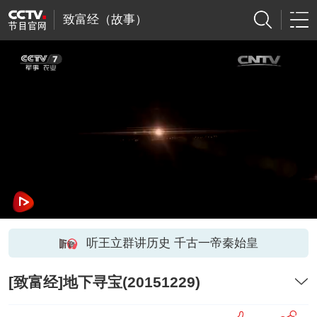
致富经（故事）
听王立群讲历史 千古一帝秦始皇
[致富经]地下寻宝(20151229)