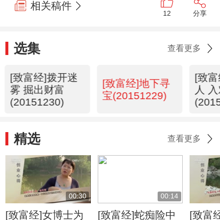
相关稿件
12
分享
选集
查看更多
[致富经]拨开迷
[致
[致富经]地下寻
雾 掘出财富
人 
宝(20151229)
(20151230)
(201
精选
查看更多
00:30
00:14
[致富经]女博士为
[致富经]蛇痴险中
[致富