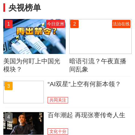
央视榜单
1
2
今日亚洲
法治在线
美国为何盯上中国光
暗语引流？午夜直播
模块？
间乱象
“AI双星”上空有何新本领？
3
共同关注
百年潮起 再现张謇传奇人生
4
文化十分