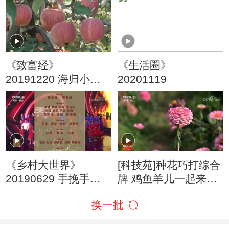
械能手”纪实
《致富经》
《生活圈》
20191220 海归小伙
20201119
的苹果经
《乡村大世界》
[科技苑]种花巧打综合
20190629 手挽手
牌 鸡鱼羊儿一起来
——精准扶贫 央企在
20190114
换一批
行动