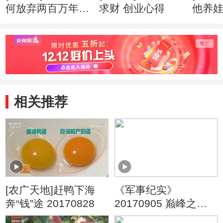
何放弃两百万年薪
求财 创业心得
他养
创业心得
市赚钱
相关推荐
[农广天地]赶鸭下海
《军事纪实》
奔“钱”途 20170828
20170905 巅峰之战
——中国军队鏖战“军