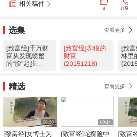
相关稿件
8
分享
选集
查看更多
[致富经]千万财
[致富经]养狼的
[致
富从发现螃蟹
财富
林里
的“脸”起步
(20151218)
(201
(20151221)
精选
查看更多
00:30
00:14
[致富经]女博士为
[致富经]蛇痴险中
[致富