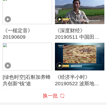
《一槌定音》
《深度财经》
20190609
20190511 中国田里
中国种
[绿色时空]石斛加养蜂
《经济半小时》
共创新“钱”途
20190522 波斯地毯
南阳造
换一批