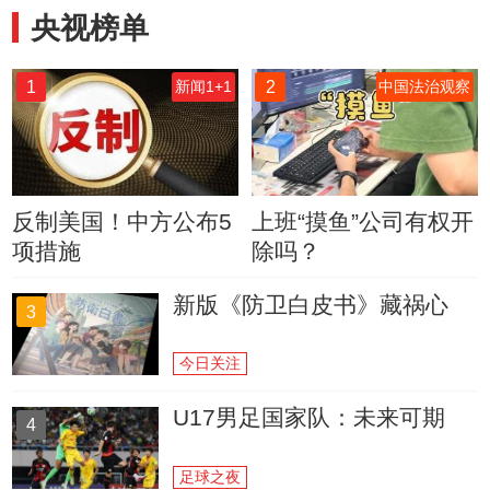
央视榜单
1
2
新闻1+1
中国法治观察
反制美国！中方公布5
上班“摸鱼”公司有权开
项措施
除吗？
新版《防卫白皮书》藏祸心
3
今日关注
U17男足国家队：未来可期
4
足球之夜