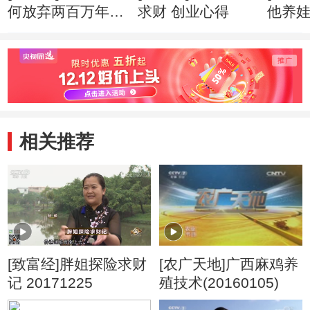
何放弃两百万年薪
求财 创业心得
他养
创业心得
市赚钱
相关推荐
[致富经]胖姐探险求财
[农广天地]广西麻鸡养
记 20171225
殖技术(20160105)