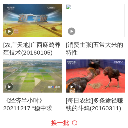
[农广天地]广西麻鸡养
[消费主张]五常大米的
殖技术(20160105)
特性
《经济半小时》
[每日农经]多条途径赚
20211217 “稳中求
钱的斗鸡(20160311)
进”看经济：走进种业
换一批
的“南繁硅谷”