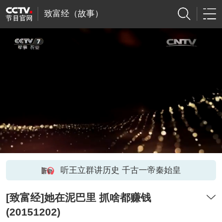
致富经（故事）
听王立群讲历史 千古一帝秦始皇
[致富经]她在泥巴里 抓啥都赚钱
(20151202)