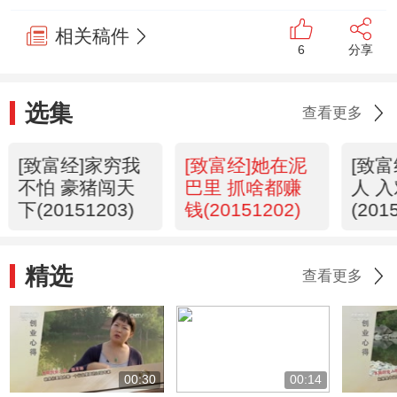
相关稿件
6
分享
选集
查看更多
[致富经]家穷我
[致富经]她在泥
[致
不怕 豪猪闯天
巴里 抓啥都赚
人 
下(20151203)
钱(20151202)
(201
精选
查看更多
00:30
00:14