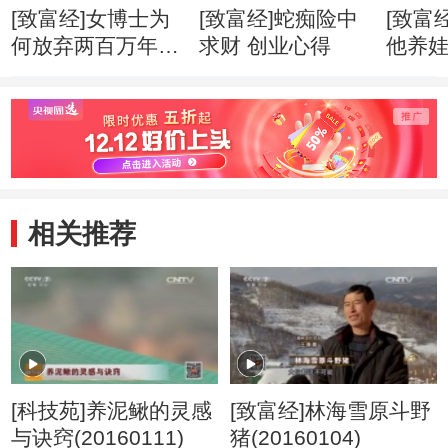
[致富经]女博士为
[致富经]蛇痴险中
[致富
何放弃两百万年薪
求财 创业心得
他养
创业心得
市赚钱
相关推荐
[科技苑]养泥鳅的灵感
[致富经]林海雪原斗野
与诀窍(20160111)
猪(20160104)