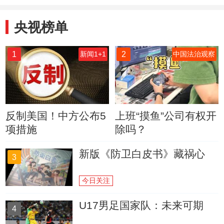
央视榜单
1
2
新闻1+1
中国法治观察
反制美国！中方公布5
上班“摸鱼”公司有权开
项措施
除吗？
新版《防卫白皮书》藏祸心
3
今日关注
U17男足国家队：未来可期
4